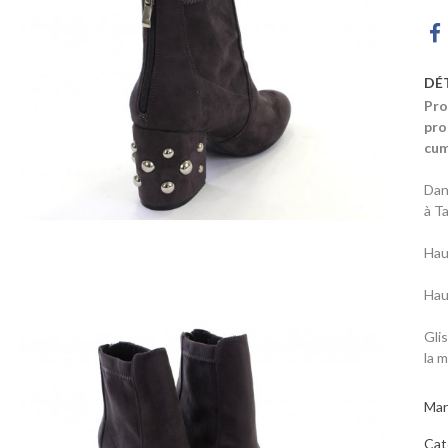
DÉ
Pro
pro
cum
Dan
à T
Hau
Hau
Gli
la 
Mar
Cat