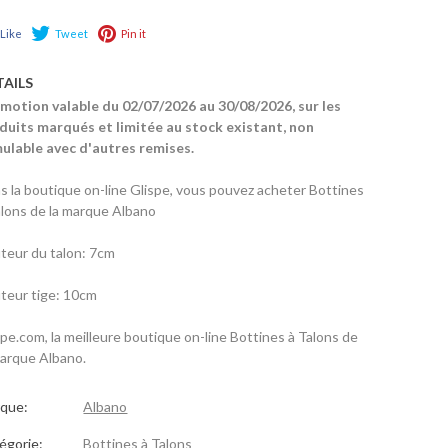
Like
Tweet
Pin it
TAILS
motion valable du 02/07/2026 au 30/08/2026, sur les
duits marqués et limitée au stock existant, non
ulable avec d'autres remises.
s la boutique on-line Glispe, vous pouvez acheter Bottines
alons de la marque Albano
teur du talon: 7cm
teur tige: 10cm
spe.com, la meilleure boutique on-line Bottines à Talons de
marque Albano.
que:
Albano
égorie:
Bottines à Talons