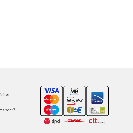
ité et
mmander?