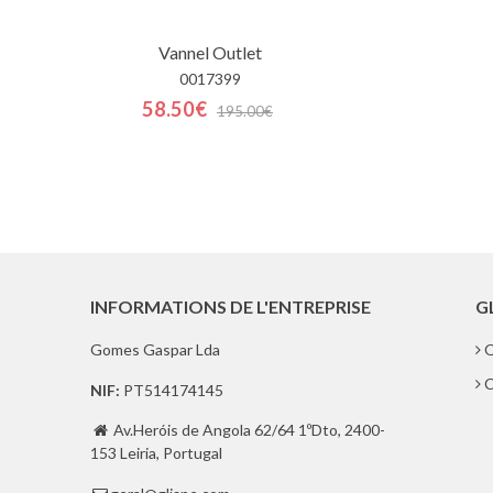
Vannel
Outlet
0017399
58.50€
195.00€
INFORMATIONS DE L'ENTREPRISE
G
Gomes Gaspar Lda
Q
C
NIF:
PT514174145
Av.Heróis de Angola 62/64 1ºDto, 2400-

153 Leiria, Portugal