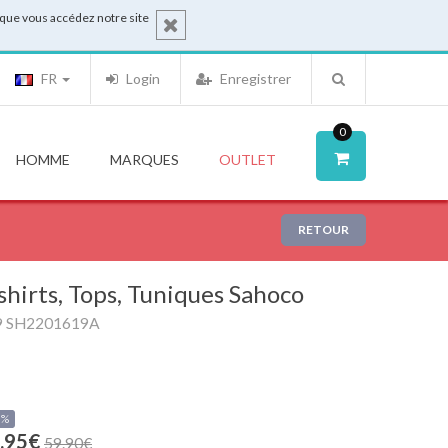
sque vous accédez notre site
FR
Login
Enregistrer
0
HOMME
MARQUES
OUTLET
RETOUR
shirts, Tops, Tuniques Sahoco
9 SH2201619A
0%
.95€
59.90€