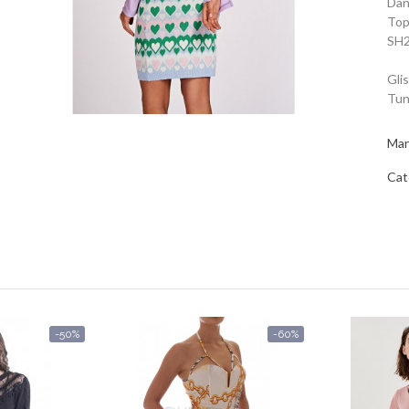
Dan
Top
SH2
Gli
Tun
Mar
Cat
-50%
-60%