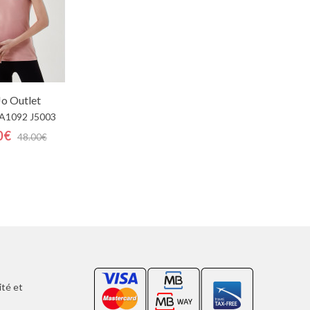
Jo
Outlet
A1092 J5003
0€
48.00€
ité et