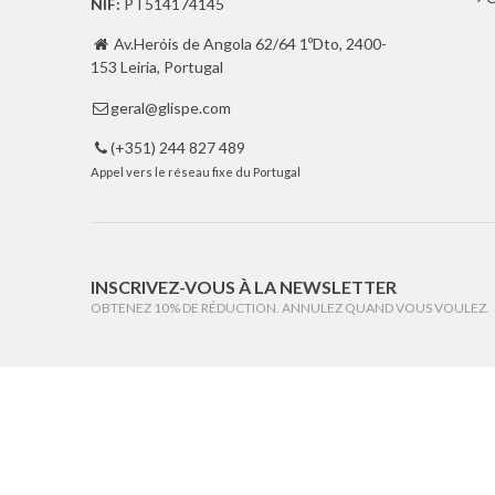
NIF:
PT514174145
Av.Heróis de Angola 62/64 1ºDto, 2400-

153 Leiria, Portugal
geral@glispe.com

(+351) 244 827 489

Appel vers le réseau fixe du Portugal
INSCRIVEZ-VOUS À LA NEWSLETTER
OBTENEZ 10% DE RÉDUCTION. ANNULEZ QUAND VOUS VOULEZ.