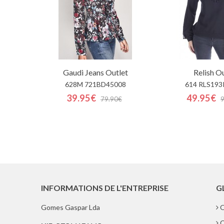
Gaudi Jeans
Outlet
Relish
Ou
628M 721BD45008
614 RLS193
39.95€
49.95€
79.90€
INFORMATIONS DE L'ENTREPRISE
G
Gomes Gaspar Lda
Q
C