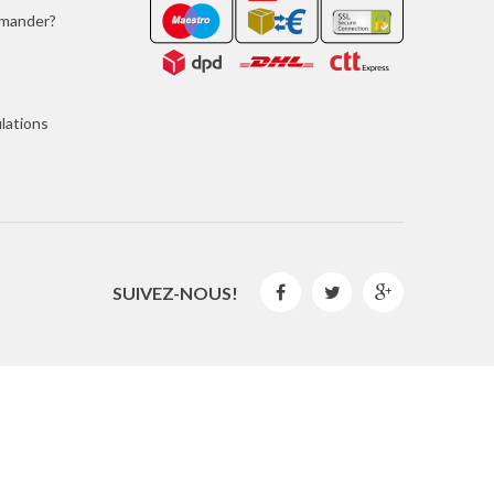
mmander?
lations
SUIVEZ-NOUS!



2016 © GLISPE. Tous les droits sont réservés.
By
Mediaweb
&
Pêndulo