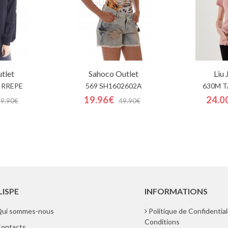
tlet
Sahoco
Outlet
Liu 
IRREPE
569 SH1602602A
630M T
19.96€
24.0
99.90€
49.90€
LISPE
INFORMATIONS
ui sommes-nous
Politique de Confidential
Conditions
ontacts