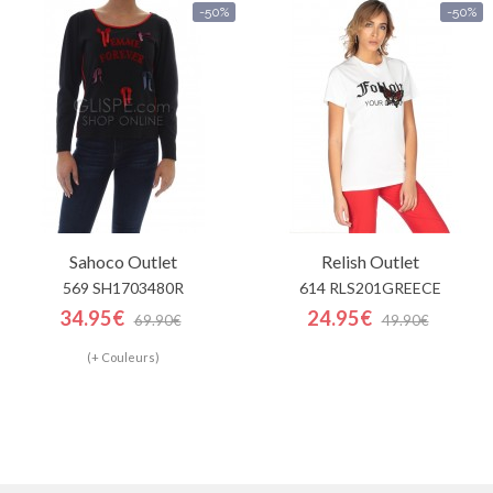
-50%
-50%
Sahoco
Outlet
Relish
Outlet
569 SH1703480R
614 RLS201GREECE
34.95€
24.95€
69.90€
49.90€
(+ Couleurs)