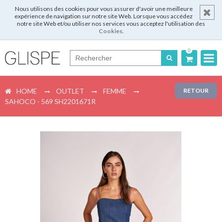
Nous utilisons des cookies pour vous assurer d'avoir une meilleure
expérience de navigation sur notre site Web. Lorsque vous accédez
notre site Web et/ou utiliser nos services vous acceptez l'utilisation des
Cookies
.
0
Português
HOME
OUTLET
FEMME
RETOUR
English
SAHOCO - 569 SH2201671R
Español
Français
Login
Enregistrer