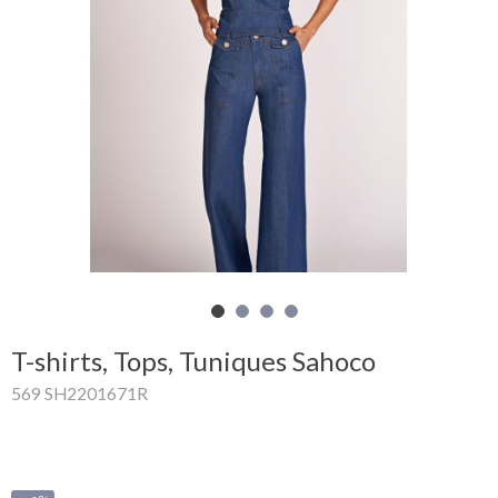
Mon
panier
Glispe
Femme
Homme
Marques
Outlet
T-shirts, Tops, Tuniques Sahoco
569 SH2201671R
Facebook
Qui