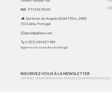
Gomes Gaspar Lda
Q
C
NIF:
PT514174145
Av.Heróis de Angola 62/64 1ºDto, 2400-

153 Leiria, Portugal
geral@glispe.com

(+351) 244 827 489

Appel vers le réseau fixe du Portugal
INSCRIVEZ-VOUS À LA NEWSLETTER
OBTENEZ 10% DE RÉDUCTION. ANNULEZ QUAND VOUS VOULEZ.