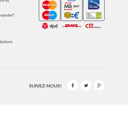
ité et
mmander?
lations
SUIVEZ-NOUS!



2016 © GLISPE. Tous les droits sont réservés.
By
Mediaweb
&
Pêndulo