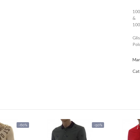
100
&
100
Gli
Pol
Mar
Cat
-60%
-50%