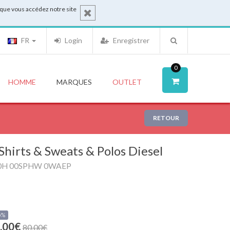
sque vous accédez notre site
FR
Login
Enregistrer
0
HOMME
MARQUES
OUTLET
RETOUR
Shirts & Sweats & Polos Diesel
0H 00SPHW 0WAEP
0%
.00€
80.00€