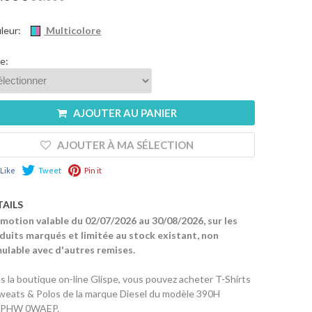
leur:
Multicolore
le:
AJOUTER AU PANIER
AJOUTER À MA SÉLECTION
Like
Tweet
Pin it
TAILS
motion valable du 02/07/2026 au 30/08/2026, sur les
duits marqués et limitée au stock existant, non
ulable avec d'autres remises.
s la boutique on-line Glispe, vous pouvez acheter T-Shirts
weats & Polos de la marque Diesel du modèle 390H
SPHW 0WAEP.