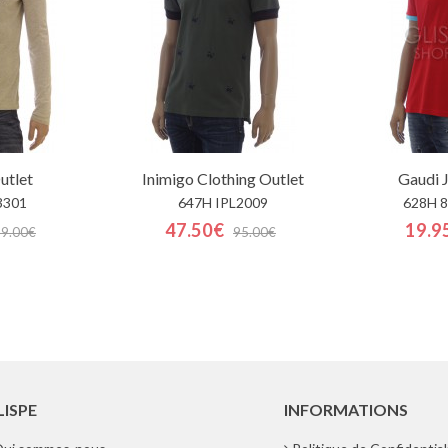
utlet
Inimigo Clothing
Outlet
Gaudi 
3301
647H IPL2009
628H 
47.50€
19.9
49.00€
95.00€
LISPE
INFORMATIONS