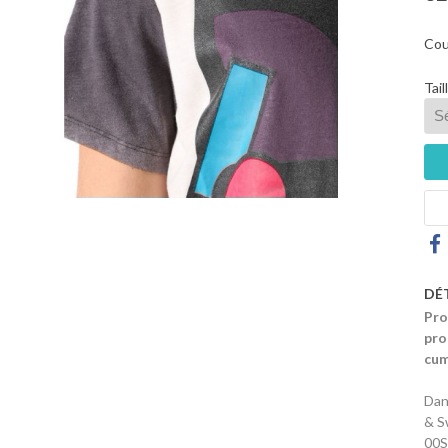
Cou
Tail
DÉ
Pro
pro
cum
Dan
& S
00