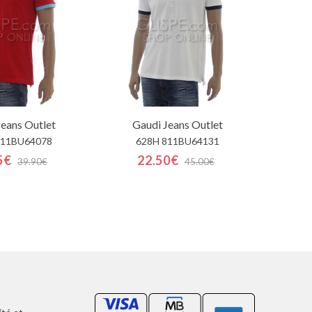
Jeans
Outlet
Gaudi Jeans
Outlet
811BU64078
628H 811BU64131
5€
22.50€
39.90€
45.00€