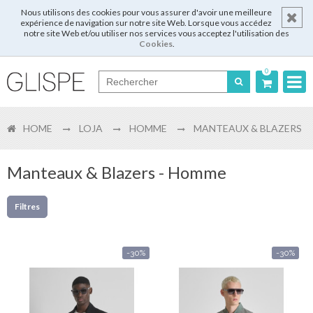
Nous utilisons des cookies pour vous assurer d'avoir une meilleure
expérience de navigation sur notre site Web. Lorsque vous accédez
notre site Web et/ou utiliser nos services vous acceptez l'utilisation des
Cookies
.
0
Português
HOME
LOJA
HOMME
MANTEAUX & BLAZERS
English
Español
Manteaux & Blazers - Homme
Français
Filtres
-30%
-30%
Login
Enregistrer