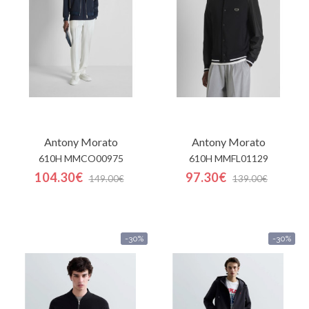
sommes-
nous
Contacts
Antony Morato
Antony Morato
610H MMCO00975
610H MMFL01129
104.30€
97.30€
149.00€
139.00€
-30%
-30%