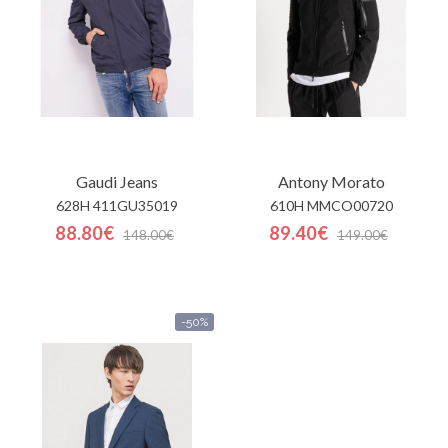
Gaudi Jeans
Antony Morato
628H 411GU35019
610H MMCO00720
88.80€
89.40€
148.00€
149.00€
-50%