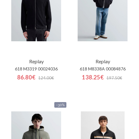
Replay
Replay
618 M3319 00024036
618 M8338A 00084876
86.80€
138.25€
124.00€
197.50€
-30%