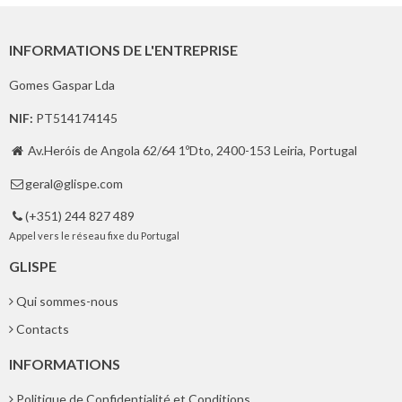
INFORMATIONS DE L'ENTREPRISE
Gomes Gaspar Lda
NIF:
PT514174145
Av.Heróis de Angola 62/64 1ºDto, 2400-153 Leiria, Portugal

geral@glispe.com

(+351) 244 827 489

Appel vers le réseau fixe du Portugal
GLISPE
Qui sommes-nous
Contacts
INFORMATIONS
Politique de Confidentialité et Conditions