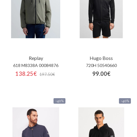
Replay
Hugo Boss
618 M8338A 00084876
720H 50540660
138.25€
99.00€
197.50€
-40%
-40%