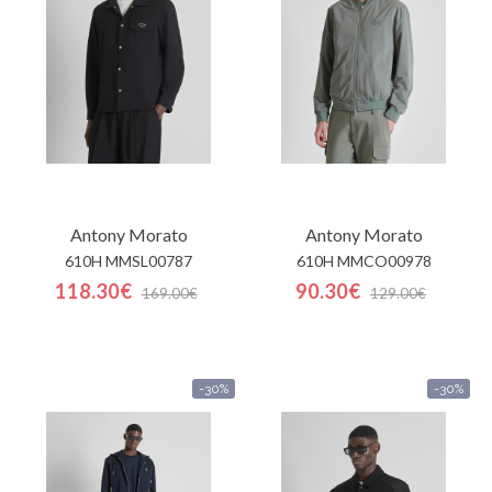
Mon
panier
Glispe
Femme
Antony Morato
Antony Morato
Homme
610H MMSL00787
610H MMCO00978
118.30€
90.30€
Marques
169.00€
129.00€
Outlet
-30%
-30%
Facebook
Qui