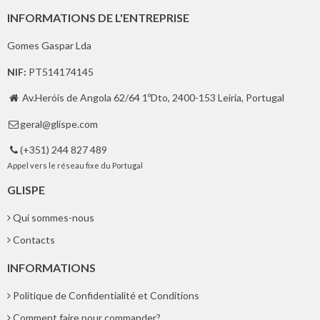
INFORMATIONS DE L'ENTREPRISE
Gomes Gaspar Lda
NIF:
PT514174145
Av.Heróis de Angola 62/64 1ºDto, 2400-153 Leiria, Portugal

geral@glispe.com

(+351) 244 827 489

Appel vers le réseau fixe du Portugal
GLISPE
Qui sommes-nous
Contacts
INFORMATIONS
Politique de Confidentialité et Conditions
Comment faire pour commander?