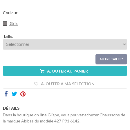
sommes-
nous
Couleur:
Contacts
Gris
Taille:
AUTRE TAILLE?
AJOUTER AU PANIER
AJOUTER À MA SÉLECTION
DÉTAILS
Dans la boutique on-line Glispe, vous pouvez acheter Chaussons de
la marque Abibas du modèle 427 P91 6142.