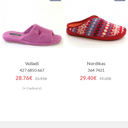
Vulladi
Nordikas
427 6850 667
364 7421
28.76€
29.40€
35.95€
49.00€
(+ Couleurs)