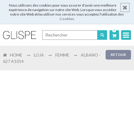
Nous utilisons des cookies pour vous assurer d'avoir une meilleure
expérience de navigation sur notre site Web. Lorsque vous accédez
notre site Web et/ou utiliser nos services vous acceptez l'utilisation des
Cookies
.
0
Português
HOME
LOJA
FEMME
ALBANO -
RETOUR
English
627 A1014
Español
Français
Login
Enregistrer