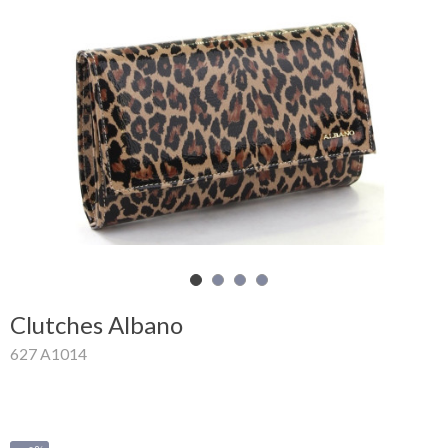
Mon
panier
Glispe
Femme
Homme
Marques
Outlet
Clutches Albano
627 A1014
Facebook
Qui