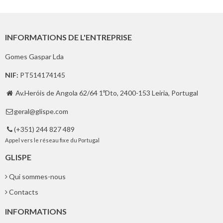
INFORMATIONS DE L'ENTREPRISE
Gomes Gaspar Lda
NIF:
PT514174145
Av.Heróis de Angola 62/64 1ºDto, 2400-153 Leiria, Portugal

geral@glispe.com

(+351) 244 827 489

Appel vers le réseau fixe du Portugal
GLISPE
Qui sommes-nous
Contacts
INFORMATIONS