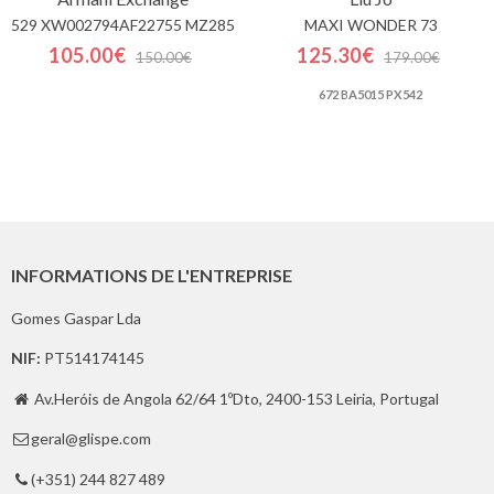
529 XW002794AF22755 MZ285
MAXI WONDER 73
105.00€
125.30€
150.00€
179.00€
672 BA5015 PX542
INFORMATIONS DE L'ENTREPRISE
Gomes Gaspar Lda
NIF:
PT514174145
Av.Heróis de Angola 62/64 1ºDto, 2400-153 Leiria, Portugal

geral@glispe.com

(+351) 244 827 489
