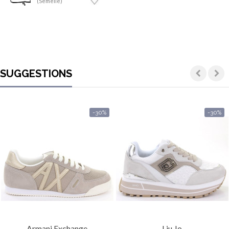
(Semelle)
SUGGESTIONS
-30%
-30%
Armani Exchange
Liu Jo