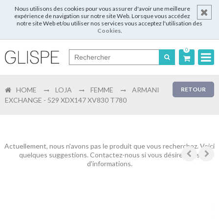
Nous utilisons des cookies pour vous assurer d'avoir une meilleure
expérience de navigation sur notre site Web. Lorsque vous accédez
notre site Web et/ou utiliser nos services vous acceptez l'utilisation des
Cookies
.
0
Português
HOME
LOJA
FEMME
ARMANI
RETOUR
English
EXCHANGE - 529 XDX147 XV830 T780
Español
Français
Actuellement, nous n'avons pas le produit que vous recherchez. Voici
quelques suggestions. Contactez-nous si vous désirez plus
d'informations.
Login
Enregistrer