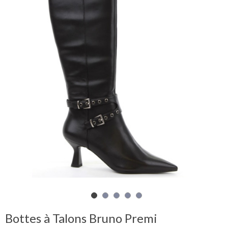
Mon
panier
Glispe
Femme
Homme
Marques
Outlet
Facebook
Bottes à Talons Bruno Premi
Qui