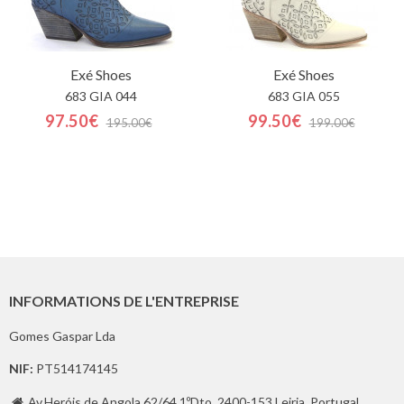
Exé Shoes
Exé Shoes
683 GIA 044
683 GIA 055
97.50€
99.50€
195.00€
199.00€
INFORMATIONS DE L'ENTREPRISE
Gomes Gaspar Lda
NIF:
PT514174145
Av.Heróis de Angola 62/64 1ºDto, 2400-153 Leiria, Portugal
