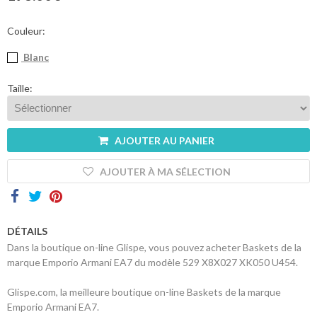
sommes-
nous
Couleur:
Contacts
Blanc
Taille:
AJOUTER AU PANIER
AJOUTER À MA SÉLECTION
DÉTAILS
Dans la boutique on-line Glispe, vous pouvez acheter Baskets de la
marque Emporio Armani EA7 du modèle 529 X8X027 XK050 U454.
Glispe.com, la meilleure boutique on-line Baskets de la marque
Emporio Armani EA7.