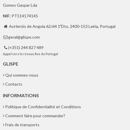
Gomes Gaspar Lda
NIF:
PT514174145
Av.Heróis de Angola 62/64 1ºDto, 2400-153 Leiria, Portugal

geral@glispe.com

(+351) 244 827 489

Appel vers le réseau fixe du Portugal
GLISPE
Qui sommes-nous
Contacts
INFORMATIONS
Politique de Confidentialité et Conditions
Comment faire pour commander?
Frais de transports