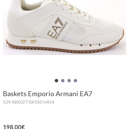
Mon
panier
Glispe
Femme
Homme
Marques
Outlet
Baskets Emporio Armani EA7
529 X8X027 XK050 U454
Facebook
Qui
198.00€