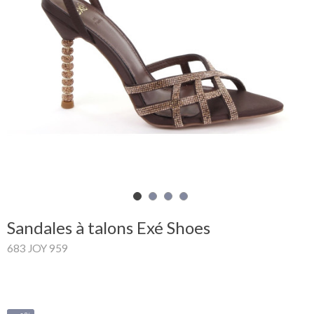
Mon
panier
Glispe
Femme
Homme
Marques
Outlet
Sandales à talons Exé Shoes
683 JOY 959
Facebook
Qui