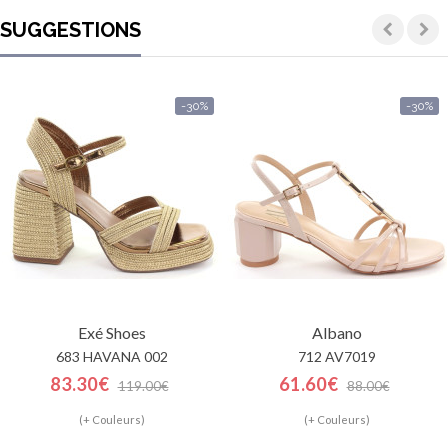
SUGGESTIONS
-30%
-30%
Exé Shoes
Albano
683 HAVANA 002
712 AV7019
83.30€
61.60€
119.00€
88.00€
(+ Couleurs)
(+ Couleurs)