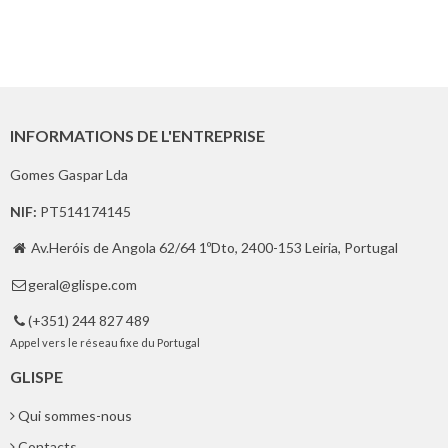
INFORMATIONS DE L'ENTREPRISE
Gomes Gaspar Lda
NIF:
PT514174145
Av.Heróis de Angola 62/64 1ºDto, 2400-153 Leiria, Portugal

geral@glispe.com

(+351) 244 827 489

Appel vers le réseau fixe du Portugal
GLISPE
Qui sommes-nous
Contacts