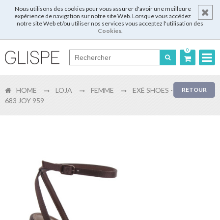
Nous utilisons des cookies pour vous assurer d'avoir une meilleure
expérience de navigation sur notre site Web. Lorsque vous accédez
notre site Web et/ou utiliser nos services vous acceptez l'utilisation des
Cookies
.
0
Português
HOME
LOJA
FEMME
EXÉ SHOES -
RETOUR
English
683 JOY 959
Español
Français
Login
Enregistrer