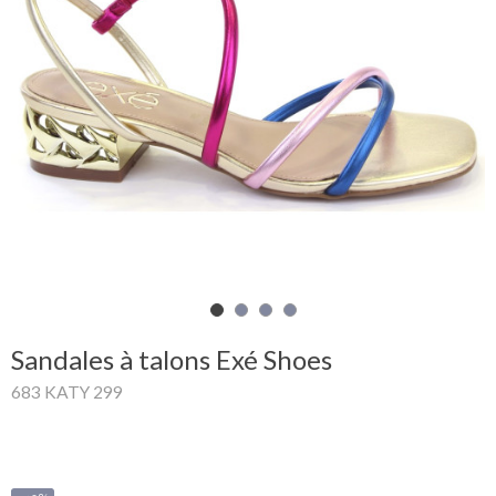
Mon
panier
Glispe
Femme
Homme
Marques
Outlet
Sandales à talons Exé Shoes
683 KATY 299
Facebook
Qui