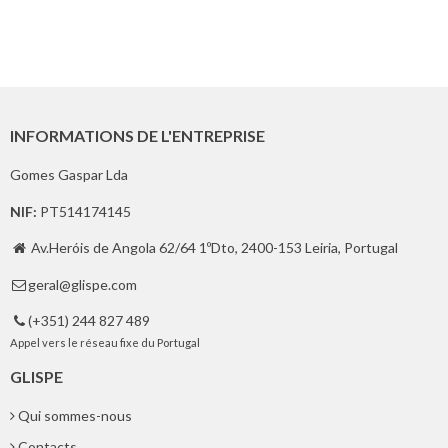
INFORMATIONS DE L'ENTREPRISE
Gomes Gaspar Lda
NIF:
PT514174145
Av.Heróis de Angola 62/64 1ºDto, 2400-153 Leiria, Portugal

geral@glispe.com

(+351) 244 827 489

Appel vers le réseau fixe du Portugal
GLISPE
Qui sommes-nous
Contacts