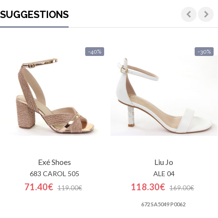
SUGGESTIONS
-40%
-30%
Exé Shoes
Liu Jo
683 CAROL 505
ALE 04
71.40€
118.30€
119.00€
169.00€
672 SA5049 P0062