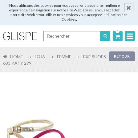
Nous utilisons des cookies pour vous assurer d'avoir une meilleure
expérience de navigation sur notre site Web. Lorsque vous accédez
notre site Web et/ou utiliser nos services vous acceptez l'utilisation des
Cookies
.
0
Português
HOME
LOJA
FEMME
EXÉ SHOES -
RETOUR
English
683 KATY 299
Español
Français
Login
Enregistrer