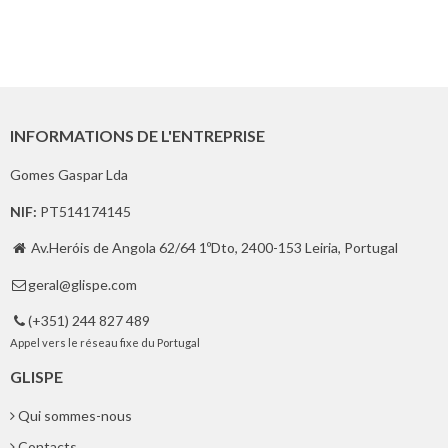
INFORMATIONS DE L'ENTREPRISE
Gomes Gaspar Lda
NIF:
PT514174145
Av.Heróis de Angola 62/64 1ºDto, 2400-153 Leiria, Portugal

geral@glispe.com

(+351) 244 827 489

Appel vers le réseau fixe du Portugal
GLISPE
Qui sommes-nous
Contacts