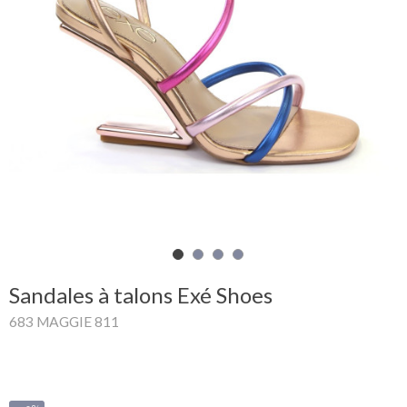
Mon
panier
Glispe
Femme
Homme
Marques
Outlet
Sandales à talons Exé Shoes
683 MAGGIE 811
Facebook
Qui