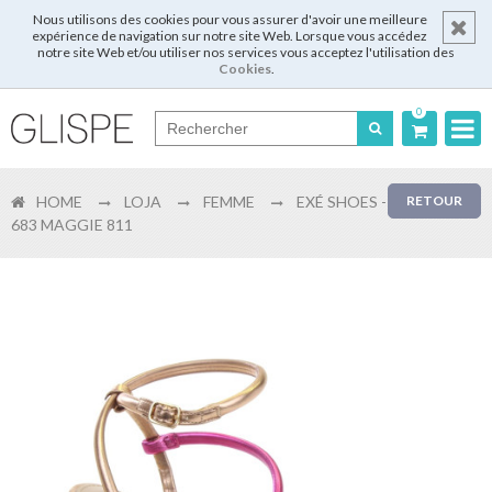
Nous utilisons des cookies pour vous assurer d'avoir une meilleure
expérience de navigation sur notre site Web. Lorsque vous accédez
notre site Web et/ou utiliser nos services vous acceptez l'utilisation des
Cookies
.
0
Português
HOME
LOJA
FEMME
EXÉ SHOES -
RETOUR
English
683 MAGGIE 811
Español
Français
Login
Enregistrer