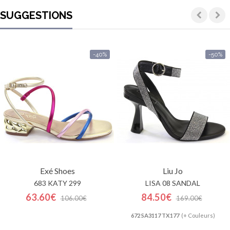
SUGGESTIONS
-40%
-50%
Exé Shoes
Liu Jo
683 KATY 299
LISA 08 SANDAL
63.60€
84.50€
106.00€
169.00€
672 SA3117 TX177
(+ Couleurs)