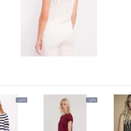
-40%
-30%