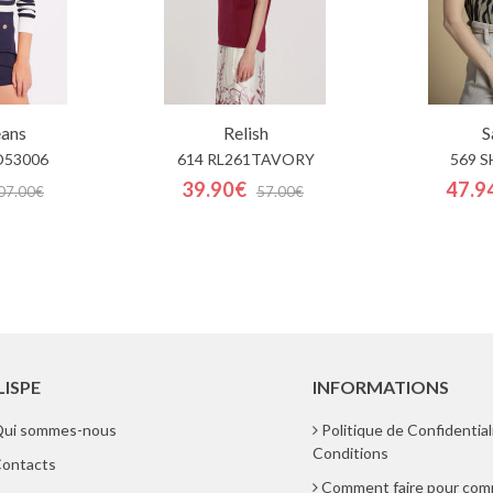
eans
Relish
S
D53006
614 RL261TAVORY
569 S
39.90€
47.9
07.00€
57.00€
LISPE
INFORMATIONS
ui sommes-nous
Politique de Confidential
Conditions
ontacts
Comment faire pour co