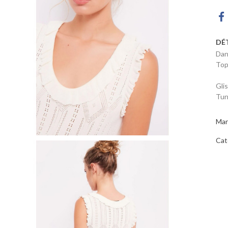
DÉ
Dan
Top
Gli
Tun
Mar
Cat