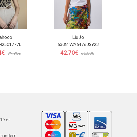
ahoco
Liu Jo
H2501777L
630M WA6476 JS923
4€
42.70€
79.90€
61.00€
ité et
mmander?