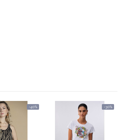
-40%
-30%