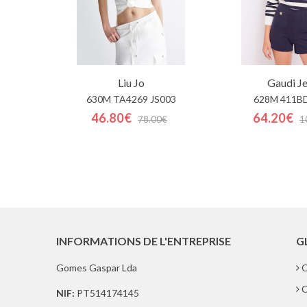
Liu Jo
Gaudi J
630M TA4269 JS003
628M 411B
46.80€
64.20€
78.00€
1
INFORMATIONS DE L'ENTREPRISE
G
Gomes Gaspar Lda
Q
C
NIF:
PT514174145