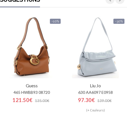
-10%
-30%
Guess
Liu Jo
465 HWBB93 08720
630 AA6097 E0958
121.50€
97.30€
135.00€
139.00€
(+ Couleurs)