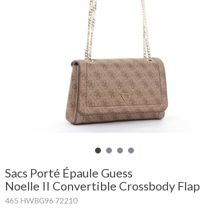
Mon
panier
Glispe
Femme
Homme
Marques
Outlet
Sacs Porté Épaule Guess
Noelle II Convertible Crossbody Flap
Facebook
465 HWBG96 72210
Qui