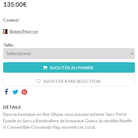
sommes-
135.00€
nous
Contacts
Couleur:
Beige/Marron
Taille:
AJOUTER AU PANIER
AJOUTER À MA SÉLECTION
DÉTAILS
Dans la boutique on-line Glispe, vous pouvez acheter Sacs Porté
Épaule ou Sacs a Bandouliere de la marque Guess du modèle Noelle
II Convertible Crossbody Flap
.
(465 HWBG96 72210)