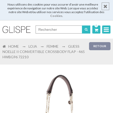
Nous utilisons des cookies pour vous assurer d'avoir une meilleure
expérience de navigation sur notre site Web. Lorsque vous accédez
notre site Web et/ou utiliser nos services vous acceptez l'utilisation des
Cookies
.
0
Português
HOME
LOJA
FEMME
GUESS
RETOUR
English
NOELLE II CONVERTIBLE CROSSBODY FLAP - 465
HWBG96 72210
Español
Français
Login
Enregistrer