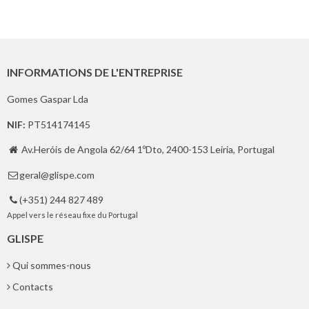
INFORMATIONS DE L'ENTREPRISE
Gomes Gaspar Lda
NIF:
PT514174145
Av.Heróis de Angola 62/64 1ºDto, 2400-153 Leiria, Portugal

geral@glispe.com

(+351) 244 827 489

Appel vers le réseau fixe du Portugal
GLISPE
Qui sommes-nous
Contacts