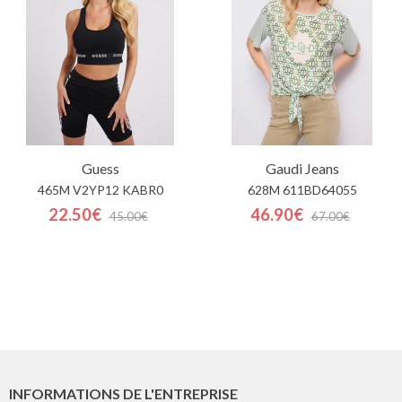
Guess
Gaudi Jeans
465M V2YP12 KABR0
628M 611BD64055
22.50€
46.90€
45.00€
67.00€
INFORMATIONS DE L'ENTREPRISE