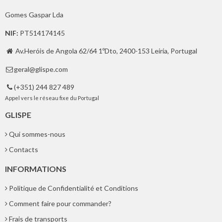
Gomes Gaspar Lda
NIF:
PT514174145
Av.Heróis de Angola 62/64 1ºDto, 2400-153 Leiria, Portugal

geral@glispe.com

(+351) 244 827 489

Appel vers le réseau fixe du Portugal
GLISPE
Qui sommes-nous
Contacts
INFORMATIONS
Politique de Confidentialité et Conditions
Comment faire pour commander?
Frais de transports