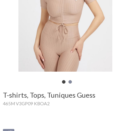
Mon
panier
Glispe
Femme
Homme
Marques
Outlet
T-shirts, Tops, Tuniques Guess
465M V3GP09 KBOA2
Facebook
Qui