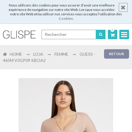
Nous utilisons des cookies pour vous assurer d'avoir une meilleure
expérience de navigation sur notre site Web. Lorsque vous accédez
notre site Web et/ou utiliser nos services vous acceptez l'utilisation des
Cookies
.
0
Português
HOME
LOJA
FEMME
GUESS -
RETOUR
English
465M V3GP09 KBOA2
Español
Français
Login
Enregistrer