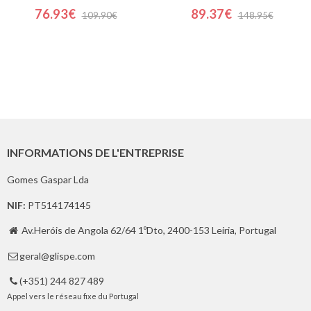
76.93€
89.37€
109.90€
148.95€
INFORMATIONS DE L'ENTREPRISE
Gomes Gaspar Lda
NIF:
PT514174145
Av.Heróis de Angola 62/64 1ºDto, 2400-153 Leiria, Portugal

geral@glispe.com

(+351) 244 827 489

Appel vers le réseau fixe du Portugal