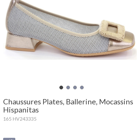
Mon
panier
Glispe
Femme
Homme
Marques
Outlet
Chaussures Plates, Ballerine, Mocassins
Hispanitas
165 HV243335
Facebook
Qui