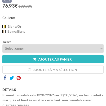
sommes-
-30%
nous
76.93€
109.90€
Contacts
Couleur:
Blanc/Or
Beige/Blanc
Taille:
AJOUTER AU PANIER
AJOUTER À MA SÉLECTION
DÉTAILS
Promotion valable du 02/07/2026 au 30/08/2026, sur les produits
marqués et limitée au stock existant, non cumulable avec
d'autres remises.