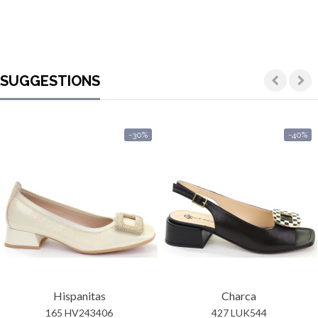
SUGGESTIONS
-30%
-40%
Hispanitas
Charca
165 HV243406
427 LUK544