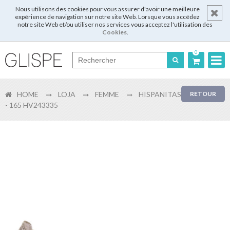
Nous utilisons des cookies pour vous assurer d'avoir une meilleure
expérience de navigation sur notre site Web. Lorsque vous accédez
notre site Web et/ou utiliser nos services vous acceptez l'utilisation des
Cookies
.
0
Português
HOME
LOJA
FEMME
HISPANITAS
RETOUR
English
- 165 HV243335
Español
Français
Login
Enregistrer