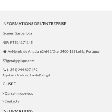
INFORMATIONS DE L'ENTREPRISE
Gomes Gaspar Lda
NIF:
PT514174145
Av.Heróis de Angola 62/64 1ºDto, 2400-153 Leiria, Portugal

geral@glispe.com

(+351) 244 827 489

Appel vers le réseau fixe du Portugal
GLISPE
Qui sommes-nous
Contacts
INFORMATIONS