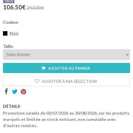
sommes-
-50%
nous
106.50€
213.00€
Contacts
Couleur:
Noir
Taille:
AJOUTER AU PANIER
AJOUTER À MA SÉLECTION
DÉTAILS
Promotion valable du 02/07/2026 au 30/08/2026, sur les produits
marqués et limitée au stock existant, non cumulable avec
d'autres remises.