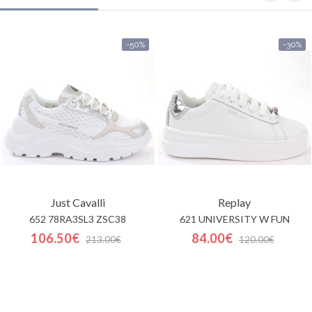
-50%
-30%
Just Cavalli
Replay
652 78RA3SL3 ZSC38
621 UNIVERSITY W FUN
106.50€
84.00€
213.00€
120.00€