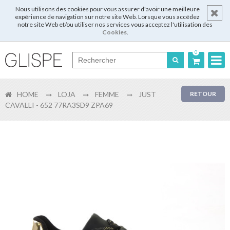
Nous utilisons des cookies pour vous assurer d'avoir une meilleure
expérience de navigation sur notre site Web. Lorsque vous accédez
notre site Web et/ou utiliser nos services vous acceptez l'utilisation des
Cookies
.
0
Português
HOME
LOJA
FEMME
JUST
RETOUR
English
CAVALLI - 652 77RA3SD9 ZPA69
Español
Français
Login
Enregistrer