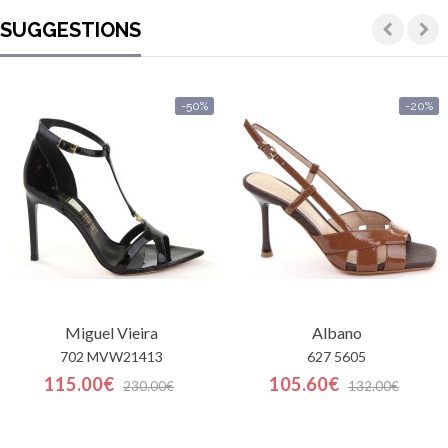
SUGGESTIONS
-50%
-20%
Miguel Vieira
Albano
702 MVW21413
627 5605
115.00€
105.60€
230.00€
132.00€