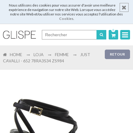
Nous utilisons des cookies pour vous assurer d'avoir une meilleure
expérience de navigation sur notre site Web. Lorsque vous accédez
notre site Web et/ou utiliser nos services vous acceptez l'utilisation des
Cookies
.
0
Português
HOME
LOJA
FEMME
JUST
RETOUR
English
CAVALLI - 652 78RA3S34 ZS984
Español
Français
Login
Enregistrer