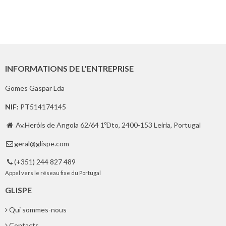
INFORMATIONS DE L'ENTREPRISE
Gomes Gaspar Lda
NIF:
PT514174145
Av.Heróis de Angola 62/64 1ºDto, 2400-153 Leiria, Portugal

geral@glispe.com

(+351) 244 827 489

Appel vers le réseau fixe du Portugal
GLISPE
Qui sommes-nous
Contacts