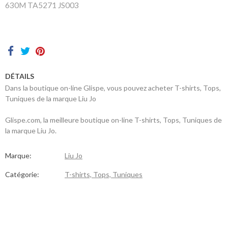
sommes-
630M TA5271 JS003
nous
Contacts
DÉTAILS
Dans la boutique on-line Glispe, vous pouvez acheter T-shirts, Tops,
Tuniques de la marque Liu Jo
Glispe.com, la meilleure boutique on-line T-shirts, Tops, Tuniques de
la marque Liu Jo.
Marque:
Liu Jo
Catégorie:
T-shirts, Tops, Tuniques