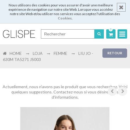
Nous utilisons des cookies pour vous assurer d'avoir une meilleure
expérience de navigation sur notre site Web. Lorsque vous accédez
notre site Web et/ou utiliser nos services vous acceptez l'utilisation des
Cookies
.
0
Português
HOME
LOJA
FEMME
LIU JO -
RETOUR
English
630M TA5271 JS003
Español
Français
Actuellement, nous n'avons pas le produit que vous recherchez. Voici
quelques suggestions. Contactez-nous si vous désirez plus
d'informations.
Login
Enregistrer