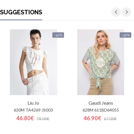
SUGGESTIONS
-40%
-30%
Liu Jo
Gaudi Jeans
630M TA4269 JS003
628M 611BD64055
46.80€
46.90€
78.00€
67.00€