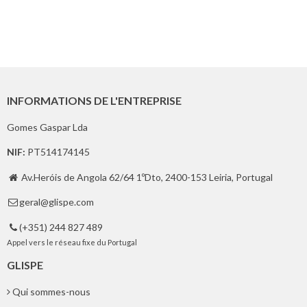
INFORMATIONS DE L'ENTREPRISE
Gomes Gaspar Lda
NIF:
PT514174145
Av.Heróis de Angola 62/64 1ºDto, 2400-153 Leiria, Portugal

geral@glispe.com

(+351) 244 827 489

Appel vers le réseau fixe du Portugal
GLISPE
Qui sommes-nous