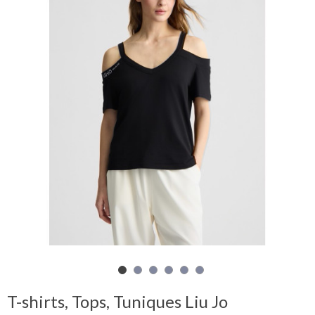
Mon
panier
Glispe
Femme
Homme
Marques
Outlet
Facebook
T-shirts, Tops, Tuniques Liu Jo
Qui