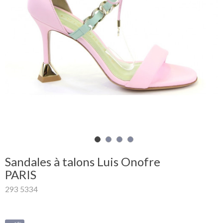
Mon
panier
Glispe
Femme
Homme
Marques
Outlet
Sandales à talons Luis Onofre
PARIS
293 5334
Facebook
Qui