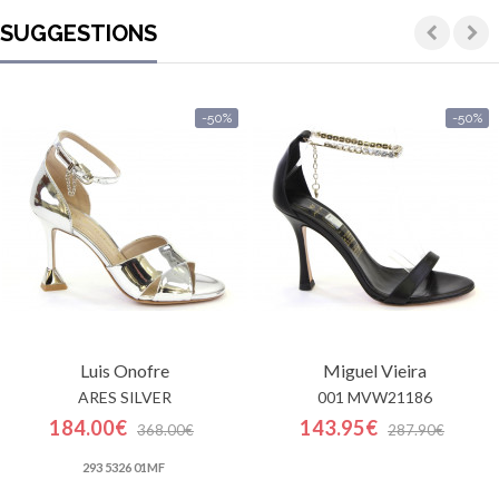
SUGGESTIONS
-50%
-50%
Luis Onofre
Miguel Vieira
ARES SILVER
001 MVW21186
184.00€
143.95€
368.00€
287.90€
293 5326 01MF