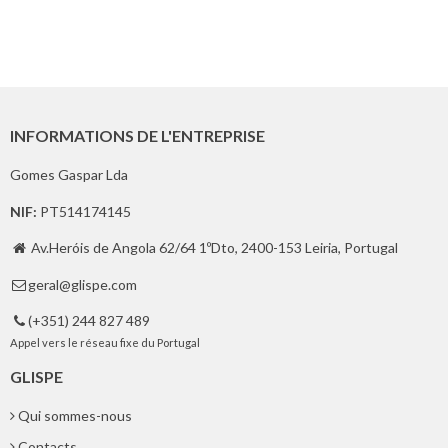
INFORMATIONS DE L'ENTREPRISE
Gomes Gaspar Lda
NIF:
PT514174145
Av.Heróis de Angola 62/64 1ºDto, 2400-153 Leiria, Portugal

geral@glispe.com

(+351) 244 827 489

Appel vers le réseau fixe du Portugal
GLISPE
Qui sommes-nous
Contacts