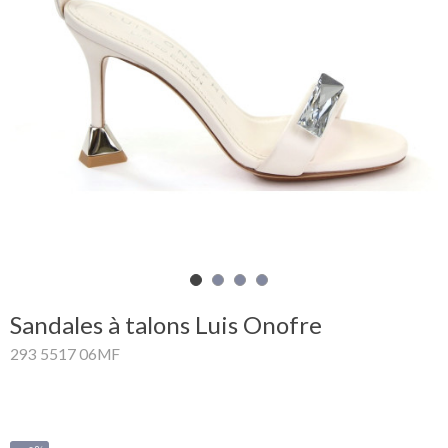
Mon
panier
Glispe
Femme
Homme
Marques
Outlet
Sandales à talons Luis Onofre
293 5517 06MF
Facebook
Qui