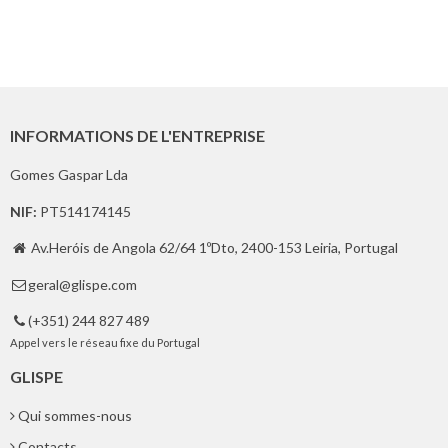
INFORMATIONS DE L'ENTREPRISE
Gomes Gaspar Lda
NIF:
PT514174145
Av.Heróis de Angola 62/64 1ºDto, 2400-153 Leiria, Portugal

geral@glispe.com

(+351) 244 827 489

Appel vers le réseau fixe du Portugal
GLISPE
Qui sommes-nous
Contacts