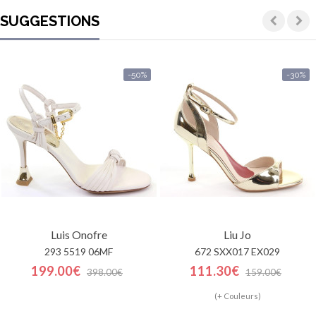
SUGGESTIONS
-50%
-30%
Luis Onofre
Liu Jo
293 5519 06MF
672 SXX017 EX029
199.00€
111.30€
398.00€
159.00€
(+ Couleurs)