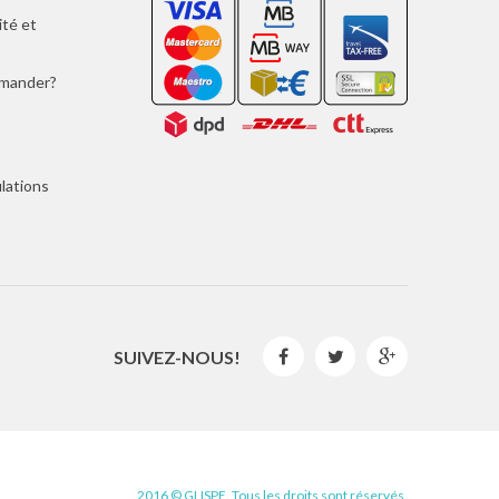
ité et
mmander?
lations
SUIVEZ-NOUS!



2016 © GLISPE. Tous les droits sont réservés.