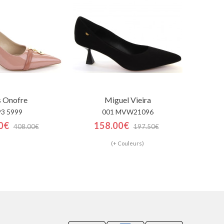
s Onofre
Miguel Vieira
93 5999
001 MVW21096
0€
158.00€
408.00€
197.50€
(+ Couleurs)