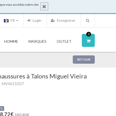
sque vous accédez notre site
FR
Login
Enregistrer
0
HOMME
MARQUES
OUTLET
RETOUR
aussures à Talons Miguel Vieira
1 MVW21037
0%
8.72€
185.90€