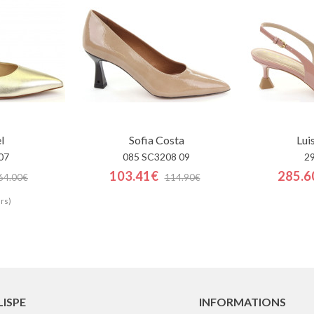
l
Sofia Costa
Lui
07
085 SC3208 09
2
103.41€
285.6
64.00€
114.90€
rs)
LISPE
INFORMATIONS