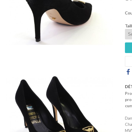
Cou
Tail
DÉ
Pro
pro
cum
Dan
Cha
MV