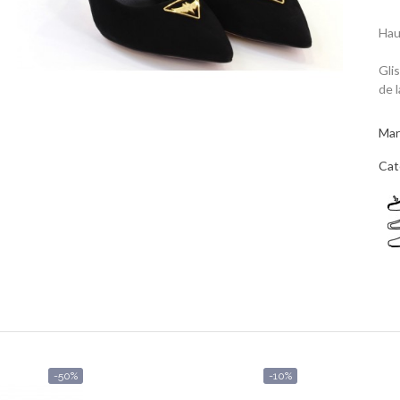
Hau
Gli
de 
Mar
Cat
-50%
-10%