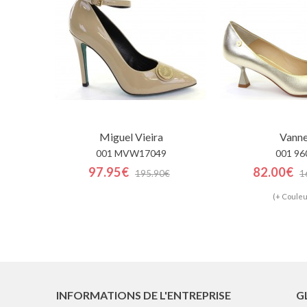
Miguel Vieira
Vanne
001 MVW17049
001 96
97.95€
82.00€
195.90€
1
(+ Couleu
INFORMATIONS DE L'ENTREPRISE
G