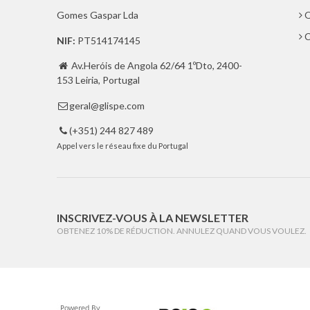
Gomes Gaspar Lda
Q
C
NIF:
PT514174145
Av.Heróis de Angola 62/64 1ºDto, 2400-

153 Leiria, Portugal
geral@glispe.com

(+351) 244 827 489

Appel vers le réseau fixe du Portugal
INSCRIVEZ-VOUS À LA NEWSLETTER
OBTENEZ 10% DE RÉDUCTION. ANNULEZ QUAND VOUS VOULEZ.