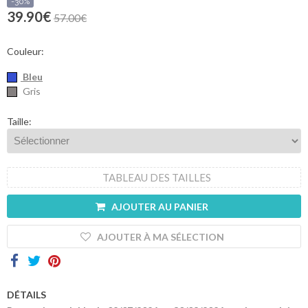
sommes-
-30%
nous
39.90€
57.00€
Contacts
Couleur:
Bleu
Gris
Taille:
TABLEAU DES TAILLES
AJOUTER AU PANIER
AJOUTER À MA SÉLECTION
DÉTAILS