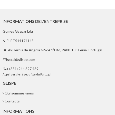
INFORMATIONS DE L'ENTREPRISE
Gomes Gaspar Lda
NIF:
PT514174145
Av.Heróis de Angola 62/64 1ºDto, 2400-153 Leiria, Portugal

geral@glispe.com

(+351) 244 827 489

Appel vers le réseau fixe du Portugal
GLISPE
Qui sommes-nous
Contacts
INFORMATIONS