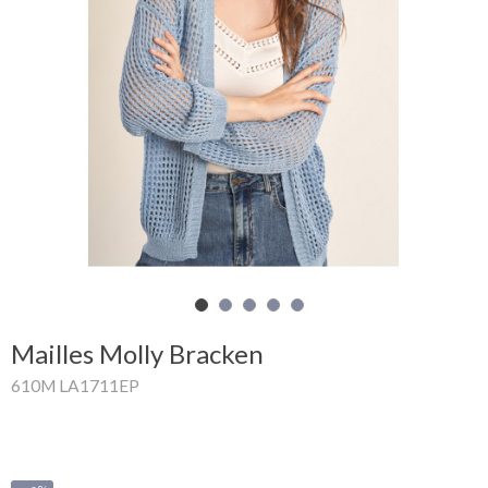
Mon
panier
Glispe
Femme
Homme
Marques
Outlet
Mailles Molly Bracken
610M LA1711EP
Facebook
Qui