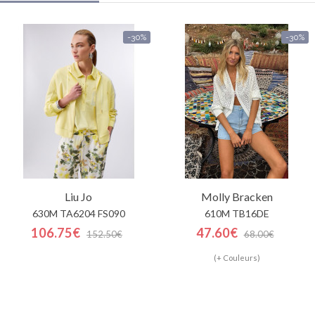
-30%
-30%
Liu Jo
Molly Bracken
630M TA6204 FS090
610M TB16DE
106.75€
47.60€
152.50€
68.00€
(+ Couleurs)