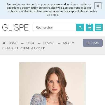
Nous utilisons des cookies pour vous assurer d'avoir une meilleure
expérience de navigation sur notre site Web. Lorsque vous accédez
notre site Web et/ou utiliser nos services vous acceptez l'utilisation des
Cookies
.
0
Português
HOME
LOJA
FEMME
MOLLY
RETOUR
English
BRACKEN - 610M LA1711EP
Español
Français
Login
Enregistrer