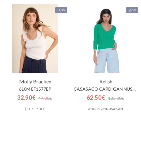
-30%
-50%
Molly Bracken
Relish
610M EF1577EP
CASASACO CARDIGAN NUSAKAN
32.90€
62.50€
47.00€
125.00€
(+ Couleurs)
614 RLS231NUSAKAN