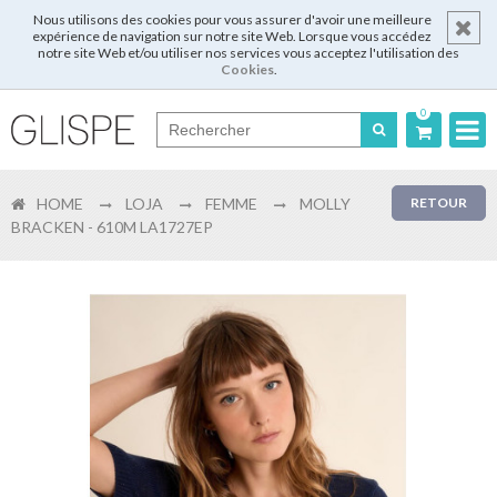
Nous utilisons des cookies pour vous assurer d'avoir une meilleure
expérience de navigation sur notre site Web. Lorsque vous accédez
notre site Web et/ou utiliser nos services vous acceptez l'utilisation des
Cookies
.
0
Português
HOME
LOJA
FEMME
MOLLY
RETOUR
English
BRACKEN - 610M LA1727EP
Español
Français
Login
Enregistrer