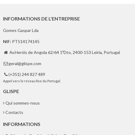
INFORMATIONS DE L'ENTREPRISE
Gomes Gaspar Lda
NIF:
PT514174145
Av.Heróis de Angola 62/64 1ºDto, 2400-153 Leiria, Portugal

geral@glispe.com

(+351) 244 827 489

Appel vers le réseau fixe du Portugal
GLISPE
Qui sommes-nous
Contacts
INFORMATIONS