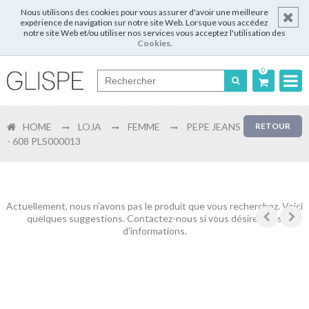
Nous utilisons des cookies pour vous assurer d'avoir une meilleure
expérience de navigation sur notre site Web. Lorsque vous accédez
notre site Web et/ou utiliser nos services vous acceptez l'utilisation des
Cookies
.
0
Português
HOME
LOJA
FEMME
PEPE JEANS
RETOUR
English
- 608 PLS000013
Español
Français
Actuellement, nous n'avons pas le produit que vous recherchez. Voici
quelques suggestions. Contactez-nous si vous désirez plus
d'informations.
Login
Enregistrer