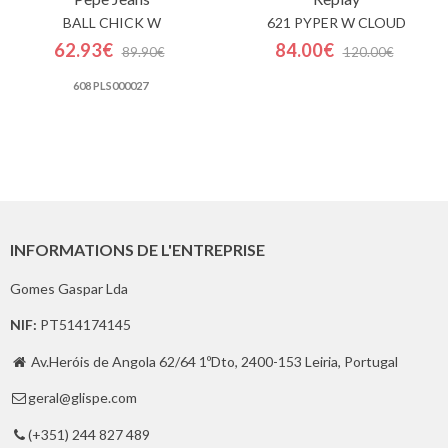
BALL CHICK W
621 PYPER W CLOUD
62.93€
84.00€
89.90€
120.00€
608 PLS000027
INFORMATIONS DE L'ENTREPRISE
Gomes Gaspar Lda
NIF:
PT514174145
Av.Heróis de Angola 62/64 1ºDto, 2400-153 Leiria, Portugal

geral@glispe.com

(+351) 244 827 489
