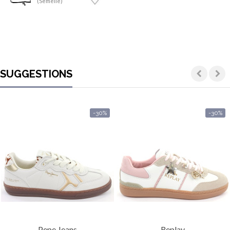
(Semelle)
SUGGESTIONS
-30%
-30%
Pepe Jeans
Replay