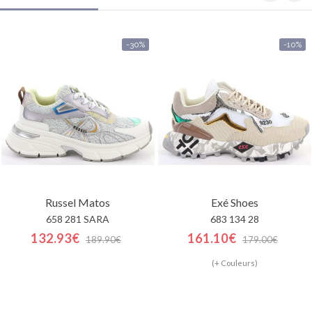
-30%
-10%
Russel Matos
Exé Shoes
658 281 SARA
683 134 28
132.93€
161.10€
189.90€
179.00€
(+ Couleurs)