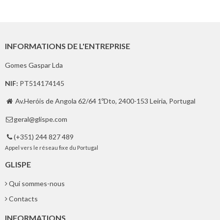
INFORMATIONS DE L'ENTREPRISE
Gomes Gaspar Lda
NIF:
PT514174145
Av.Heróis de Angola 62/64 1ºDto, 2400-153 Leiria, Portugal

geral@glispe.com

(+351) 244 827 489

Appel vers le réseau fixe du Portugal
GLISPE
Qui sommes-nous
Contacts
INFORMATIONS