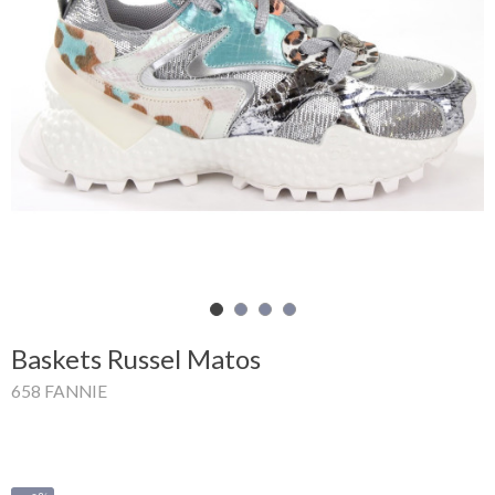
Mon
panier
Glispe
Femme
Homme
Marques
Outlet
Baskets Russel Matos
658 FANNIE
Facebook
Qui