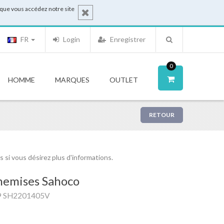
sque vous accédez notre site
FR
Login
Enregistrer
0
HOMME
MARQUES
OUTLET
RETOUR
si vous désirez plus d'informations.
hemises Sahoco
9 SH2201405V