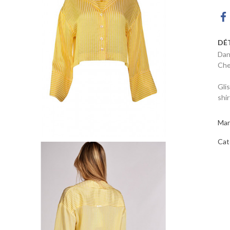
DÉ
Dan
Che
Gli
shi
Mar
Cat