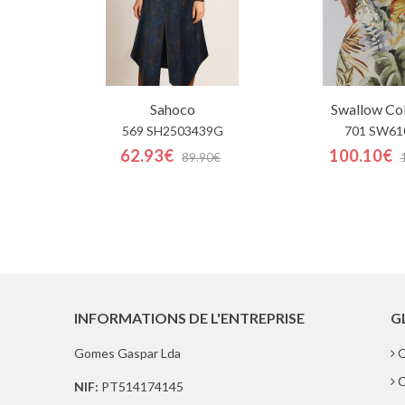
Sahoco
Swallow Col
569 SH2503439G
701 SW61
62.93€
100.10€
89.90€
INFORMATIONS DE L'ENTREPRISE
G
Gomes Gaspar Lda
Q
C
NIF:
PT514174145