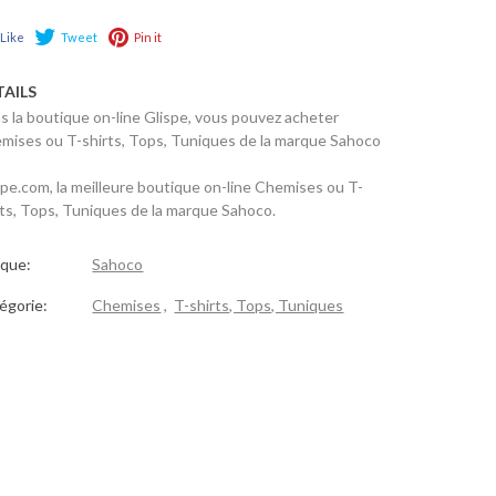
Like
Tweet
Pin it
TAILS
s la boutique on-line Glispe, vous pouvez acheter
mises ou T-shirts, Tops, Tuniques de la marque Sahoco
spe.com, la meilleure boutique on-line Chemises ou T-
rts, Tops, Tuniques de la marque Sahoco.
que:
Sahoco
égorie:
Chemises
,
T-shirts, Tops, Tuniques