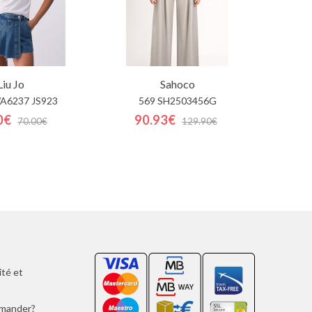
Liu Jo
Sahoco
A6237 JS923
569 SH2503456G
0€
90.93€
70.00€
129.90€
ité et
mmander?