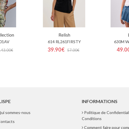
lection
Relish
01AV
614 RL261FIRSTY
630M W
39.90€
49.0
143.00€
57.00€
LISPE
INFORMATIONS
ui sommes-nous
Politique de Confidential
Conditions
ontacts
Comment faire pour co