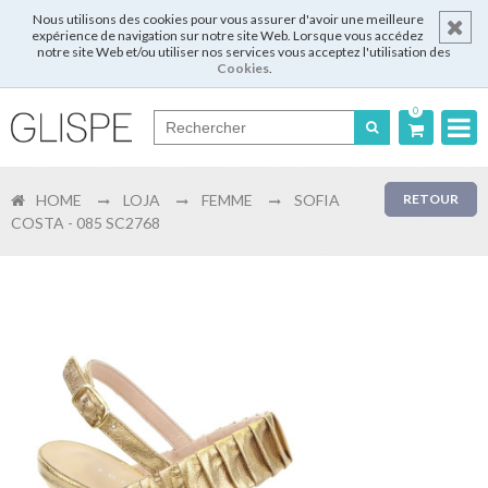
Nous utilisons des cookies pour vous assurer d'avoir une meilleure
expérience de navigation sur notre site Web. Lorsque vous accédez
notre site Web et/ou utiliser nos services vous acceptez l'utilisation des
Cookies
.
0
Português
HOME
LOJA
FEMME
SOFIA
RETOUR
English
COSTA - 085 SC2768
Español
Français
Login
Enregistrer