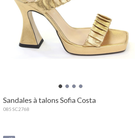
Mon
panier
Glispe
Femme
Homme
Marques
Outlet
Sandales à talons Sofia Costa
085 SC2768
Facebook
Qui