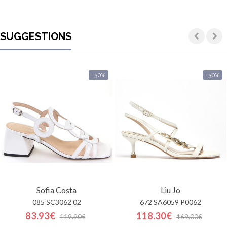
SUGGESTIONS
-30%
-30%
Sofia Costa
Liu Jo
085 SC3062 02
672 SA6059 P0062
83.93€
118.30€
119.90€
169.00€