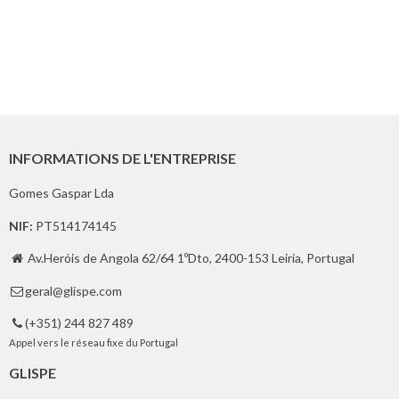
INFORMATIONS DE L'ENTREPRISE
Gomes Gaspar Lda
NIF:
PT514174145
Av.Heróis de Angola 62/64 1ºDto, 2400-153 Leiria, Portugal

geral@glispe.com

(+351) 244 827 489

Appel vers le réseau fixe du Portugal
GLISPE