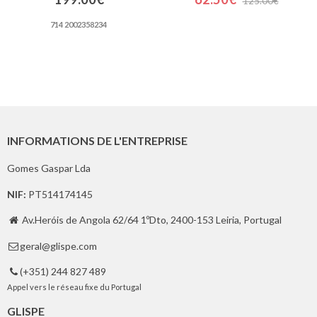
125.00€
714 2002358234
INFORMATIONS DE L'ENTREPRISE
Gomes Gaspar Lda
NIF:
PT514174145
Av.Heróis de Angola 62/64 1ºDto, 2400-153 Leiria, Portugal

geral@glispe.com

(+351) 244 827 489

Appel vers le réseau fixe du Portugal
GLISPE