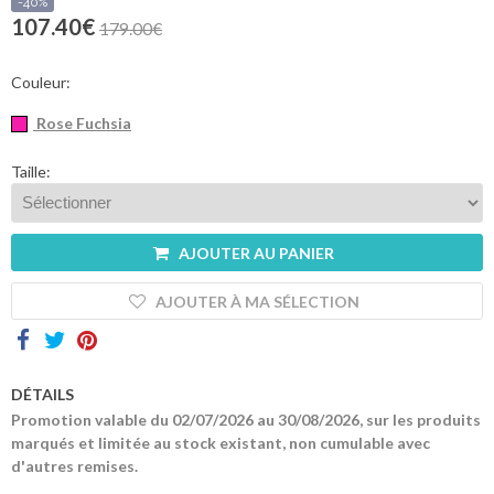
sommes-
-40%
nous
107.40€
179.00€
Contacts
Couleur:
Rose Fuchsia
Taille:
AJOUTER AU PANIER
AJOUTER À MA SÉLECTION
DÉTAILS
Promotion valable du 02/07/2026 au 30/08/2026, sur les produits
marqués et limitée au stock existant, non cumulable avec
d'autres remises.