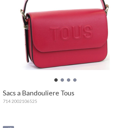
Mon
panier
Glispe
Femme
Homme
Marques
Outlet
Sacs a Bandouliere Tous
714 2002106525
Facebook
Qui