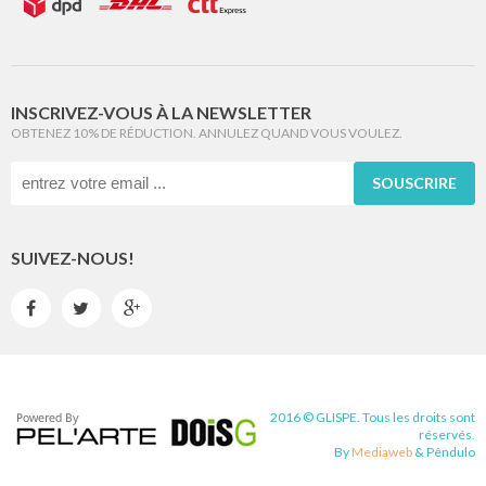
INSCRIVEZ-VOUS À LA NEWSLETTER
OBTENEZ 10% DE RÉDUCTION. ANNULEZ QUAND VOUS VOULEZ.
SOUSCRIRE
SUIVEZ-NOUS!



2016 © GLISPE. Tous les droits sont
réservés.
By
Mediaweb
&
Pêndulo