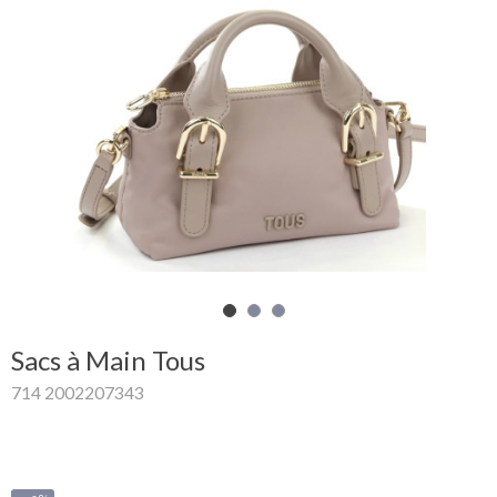
Mon
panier
Glispe
Femme
Homme
Marques
Outlet
Sacs à Main Tous
714 2002207343
Facebook
Qui