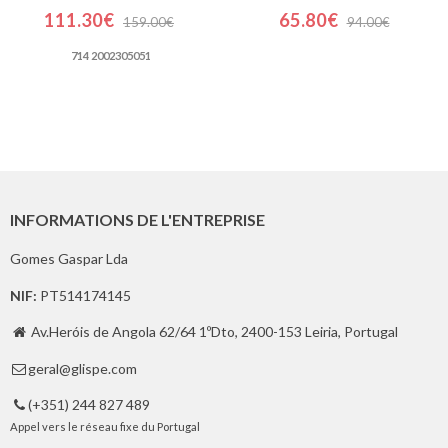
111.30€
65.80€
159.00€
94.00€
714 2002305051
INFORMATIONS DE L'ENTREPRISE
Gomes Gaspar Lda
NIF:
PT514174145
Av.Heróis de Angola 62/64 1ºDto, 2400-153 Leiria, Portugal

geral@glispe.com

(+351) 244 827 489

Appel vers le réseau fixe du Portugal