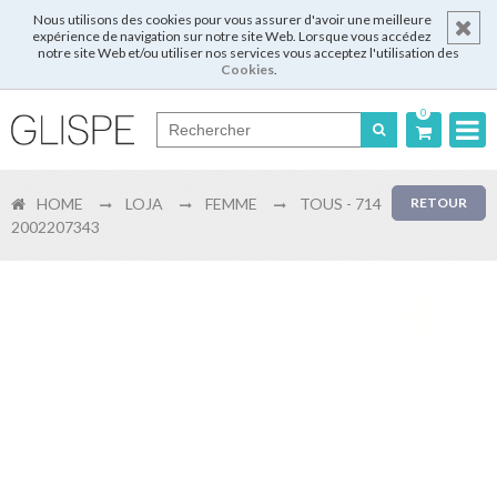
Nous utilisons des cookies pour vous assurer d'avoir une meilleure
expérience de navigation sur notre site Web. Lorsque vous accédez
notre site Web et/ou utiliser nos services vous acceptez l'utilisation des
Cookies
.
0
Português
HOME
LOJA
FEMME
TOUS - 714
RETOUR
English
2002207343
Español
Français
Login
Enregistrer