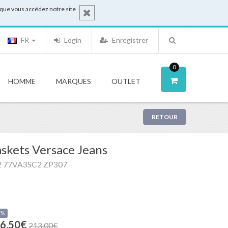
sque vous accédez notre site
FR
Login
Enregistrer
0
HOMME
MARQUES
OUTLET
RETOUR
skets Versace Jeans
2 77VA3SC2 ZP307
0%
6.50€
213.00€