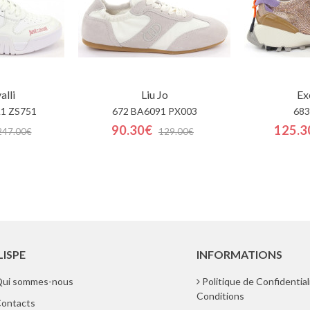
alli
Liu Jo
Ex
1 ZS751
672 BA6091 PX003
683
90.30€
125.3
247.00€
129.00€
LISPE
INFORMATIONS
ui sommes-nous
Politique de Confidential
Conditions
ontacts