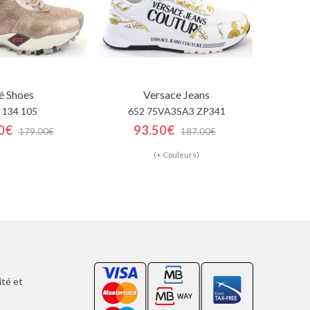
é Shoes
Versace Jeans
 134 105
652 75VA3SA3 ZP341
0€
93.50€
179.00€
187.00€
(+ Couleurs)
ité et