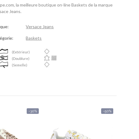
spe.com, la meilleure boutique on-line Baskets de la marque
sace Jeans.
que:
Versace Jeans
égorie:
Baskets
(Extérieur)
(Doublure)
(Semelle)
-30%
-50%