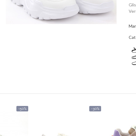
Gli
Ver
Mar
Cat
-50%
-30%