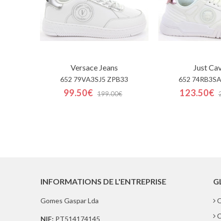
Versace Jeans
Just Cav
652 79VA3SJ5 ZPB33
652 74RB3SA
99.50€
123.50€
199.00€
INFORMATIONS DE L'ENTREPRISE
G
Gomes Gaspar Lda
Q
C
NIF:
PT514174145