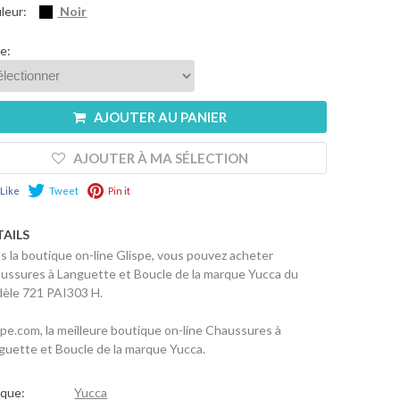
leur:
Noir
le:
AJOUTER AU PANIER
AJOUTER À MA SÉLECTION
Like
Tweet
Pin it
TAILS
s la boutique on-line Glispe, vous pouvez acheter
ussures à Languette et Boucle de la marque Yucca du
èle 721 PAI303 H.
spe.com, la meilleure boutique on-line Chaussures à
guette et Boucle de la marque Yucca.
que:
Yucca