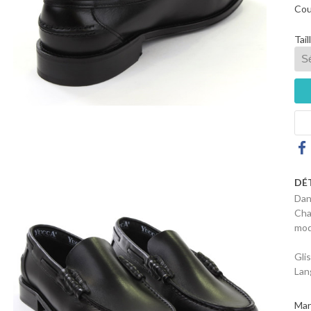
Cou
Tail
DÉ
Dan
Cha
mod
Gli
Lan
Mar