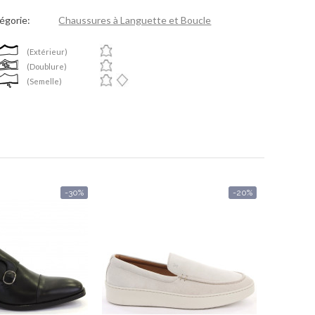
égorie:
Chaussures à Languette et Boucle
(Extérieur)
(Doublure)
(Semelle)
-30%
-20%