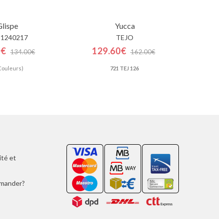
Glispe
Yucca
 1240217
TEJO
0€
129.60€
134.00€
162.00€
Couleurs)
721 TEJ 126
ité et
mmander?