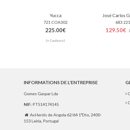
Yucca
José Carlos 
721 COA302
683 22
225.00€
129.50€
(+ Couleurs)
INFORMATIONS DE L'ENTREPRISE
G
Gomes Gaspar Lda
Q
C
NIF:
PT514174145
Av.Heróis de Angola 62/64 1ºDto, 2400-

153 Leiria, Portugal