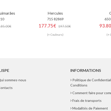
Guimarães
Hercules
110
715 82869
650
177.75€
93.8
185.00€
197.50€
(+ Couleurs)
(+ 
LISPE
INFORMATIONS
ui sommes-nous
Politique de Confidential
Conditions
ontacts
Comment faire pour co
Frais de transports
Modalités de Paiement