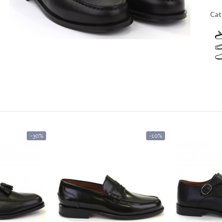
Cat
-30%
-10%