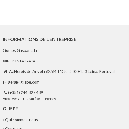
INFORMATIONS DE L'ENTREPRISE
Gomes Gaspar Lda
NIF:
PT514174145
Av.Heróis de Angola 62/64 1ºDto, 2400-153 Leiria, Portugal

geral@glispe.com

(+351) 244 827 489

Appel vers le réseau fixe du Portugal
GLISPE
Qui sommes-nous
Contacts