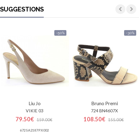
SUGGESTIONS
-50%
-30%
Liu Jo
Bruno Premi
VIKIE 03
724 BN4607X
79.50€
108.50€
159.00€
155.00€
672 SA2187 PX002