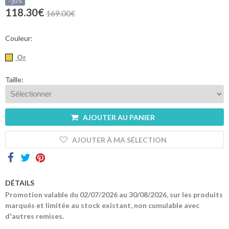
sommes-
-30%
nous
118.30€
169.00€
Contacts
Couleur:
Or
Taille:
AJOUTER AU PANIER
AJOUTER À MA SÉLECTION
DÉTAILS
Promotion valable du 02/07/2026 au 30/08/2026, sur les produits
marqués et limitée au stock existant, non cumulable avec
d'autres remises.