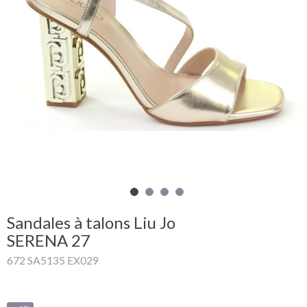
Mon
panier
Glispe
Femme
Homme
Marques
Outlet
Sandales à talons Liu Jo
SERENA 27
672 SA5135 EX029
Facebook
Qui