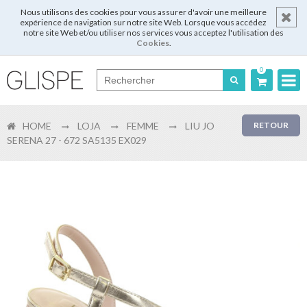
Nous utilisons des cookies pour vous assurer d'avoir une meilleure
expérience de navigation sur notre site Web. Lorsque vous accédez
notre site Web et/ou utiliser nos services vous acceptez l'utilisation des
Cookies
.
0
Português
HOME
LOJA
FEMME
LIU JO
RETOUR
English
SERENA 27 - 672 SA5135 EX029
Español
Français
Login
Enregistrer