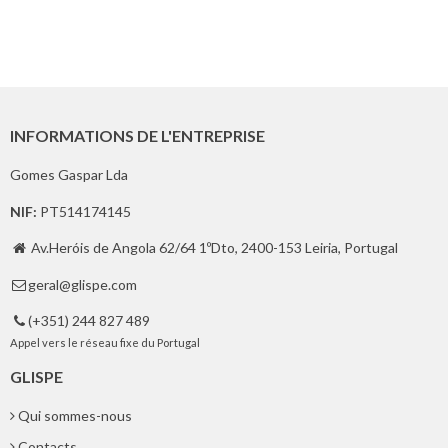
INFORMATIONS DE L'ENTREPRISE
Gomes Gaspar Lda
NIF:
PT514174145
Av.Heróis de Angola 62/64 1ºDto, 2400-153 Leiria, Portugal

geral@glispe.com

(+351) 244 827 489

Appel vers le réseau fixe du Portugal
GLISPE
Qui sommes-nous
Contacts