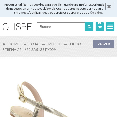
Nosotros utilizamos cookies para que disfrute de una mejor experiencia
de navegación en nuestro sitio web. Cuando usted navega por nuestro
sitio web y/o utiliza nuestros servicios acepta el uso de
Cookies
.
0
Português
HOME
LOJA
MUJER
LIU JO
VOLVER
English
SERENA 27 - 672 SA5135 EX029
Español
Français
Login
Registrar