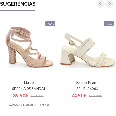
SUGERENCIAS
-50%
-50%
Liu Jo
Bruno Premi
SERENA 05 SANDAL
724 BL2606X
89.50€
74.50€
179.00€
149.00€
672 SA3111 EX004
(+ Colores)