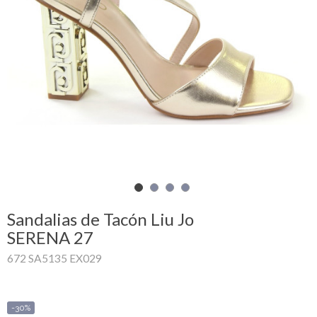
Mi
cesta
Glispe
Mujer
Hombre
Marcas
Outlet
Sandalias de Tacón Liu Jo
SERENA 27
672 SA5135 EX029
Facebook
Quienes
somos
-30%