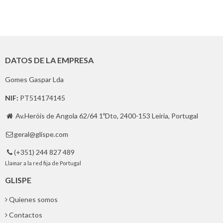
DATOS DE LA EMPRESA
Gomes Gaspar Lda
NIF:
PT514174145
Av.Heróis de Angola 62/64 1ºDto, 2400-153 Leiria, Portugal

geral@glispe.com

(+351) 244 827 489

Llamar a la red fija de Portugal
GLISPE
Quienes somos
Contactos