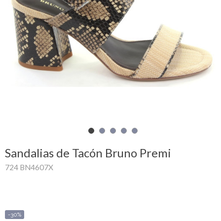
Mi
cesta
Glispe
Mujer
Hombre
Marcas
Outlet
Sandalias de Tacón Bruno Premi
724 BN4607X
Facebook
Quienes
somos
-30%