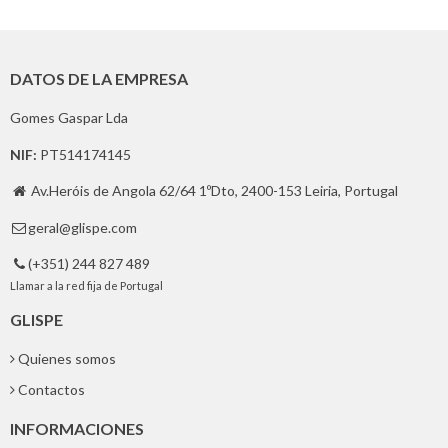
DATOS DE LA EMPRESA
Gomes Gaspar Lda
NIF:
PT514174145
Av.Heróis de Angola 62/64 1ºDto, 2400-153 Leiria, Portugal

geral@glispe.com

(+351) 244 827 489

Llamar a la red fija de Portugal
GLISPE
Quienes somos
Contactos
INFORMACIONES