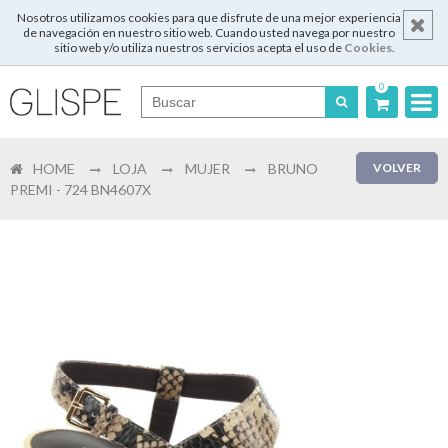
Nosotros utilizamos cookies para que disfrute de una mejor experiencia
de navegación en nuestro sitio web. Cuando usted navega por nuestro
sitio web y/o utiliza nuestros servicios acepta el uso de
Cookies
.
0
Português
HOME
LOJA
MUJER
BRUNO
VOLVER
English
PREMI - 724 BN4607X
Español
Français
Login
Registrar