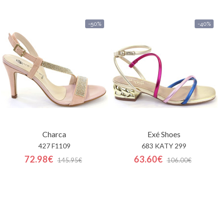
-50%
-40%
Charca
Exé Shoes
427 F1109
683 KATY 299
72.98€
63.60€
145.95€
106.00€