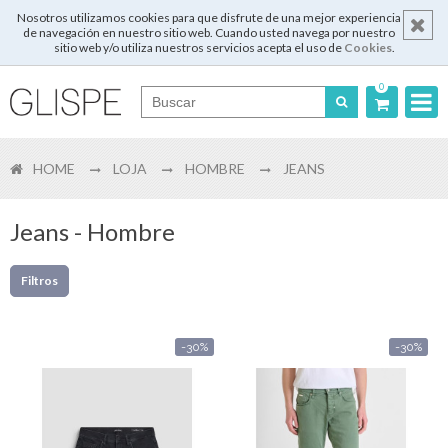
Nosotros utilizamos cookies para que disfrute de una mejor experiencia
de navegación en nuestro sitio web. Cuando usted navega por nuestro
sitio web y/o utiliza nuestros servicios acepta el uso de
Cookies
.
0
Português
HOME
LOJA
HOMBRE
JEANS
English
Español
Jeans - Hombre
Français
Filtros
-30%
-30%
Login
Registrar