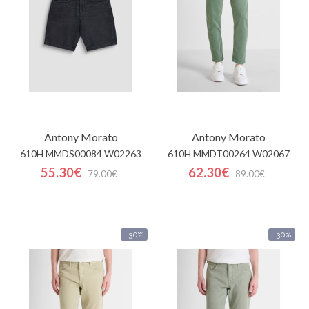
Mi
cesta
Glispe
Mujer
Antony Morato
Antony Morato
Hombre
610H MMDS00084 W02263
610H MMDT00264 W02067
55.30€
62.30€
Marcas
79.00€
89.00€
Outlet
-30%
-30%
Facebook
Quienes
somos