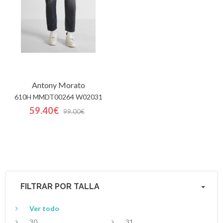
Antony Morato
610H MMDT00264 W02031
59.40€
99.00€
FILTRAR POR TALLA
Ver todo
30
31