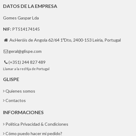
DATOS DE LA EMPRESA
Gomes Gaspar Lda
NIF:
PT514174145
Av.Heróis de Angola 62/64 1ºDto, 2400-153 Leiria, Portugal

geral@glispe.com

(+351) 244 827 489

Llamar a la red fija de Portugal
GLISPE
Quienes somos
Contactos
INFORMACIONES
Política Privacidad & Condiciones
Cómo puedo hacer mi pedido?