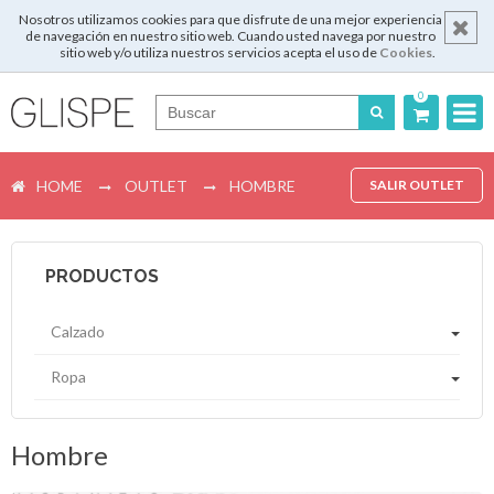
Nosotros utilizamos cookies para que disfrute de una mejor experiencia
de navegación en nuestro sitio web. Cuando usted navega por nuestro
sitio web y/o utiliza nuestros servicios acepta el uso de
Cookies
.
0
Português
HOME
OUTLET
HOMBRE
SALIR OUTLET
English
Español
PRODUCTOS
Français
Calzado
Ropa
Login
Hombre
Registrar