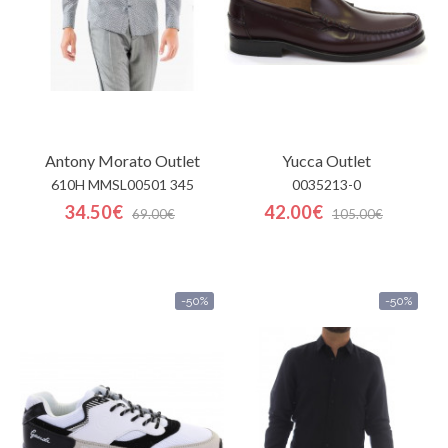
Antony Morato
Outlet
Yucca
Outlet
610H MMSL00501 345
0035213-0
34.50€
42.00€
69.00€
105.00€
-50%
-50%