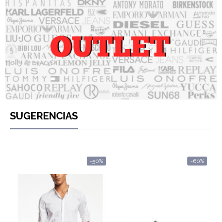
Mi
cesta
Glispe
Mujer
Hombre
SUGERENCIAS
Marcas
Outlet
-50%
-60%
Facebook
Quienes
somos