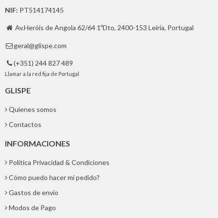
NIF:
PT514174145
Av.Heróis de Angola 62/64 1ºDto, 2400-153 Leiria, Portugal

geral@glispe.com

(+351) 244 827 489

Llamar a la red fija de Portugal
GLISPE
Quienes somos
Contactos
INFORMACIONES
Política Privacidad & Condiciones
Cómo puedo hacer mi pedido?
Gastos de envío
Modos de Pago