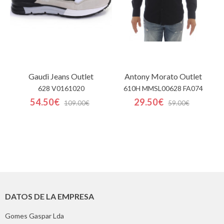
Gaudi Jeans
Outlet
Antony Morato
Outlet
628 V0161020
610H MMSL00628 FA074
54.50€
29.50€
109.00€
59.00€
DATOS DE LA EMPRESA
Gomes Gaspar Lda