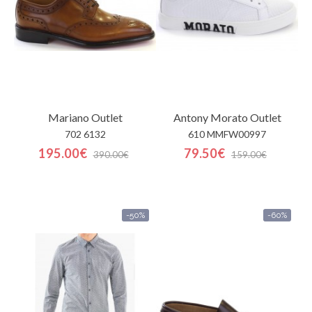
Mariano
Outlet
Antony Morato
Outlet
702 6132
610 MMFW00997
195.00€
79.50€
390.00€
159.00€
-50%
-60%