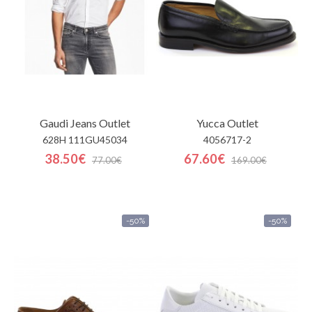
Contactos
Gaudi Jeans
Outlet
Yucca
Outlet
628H 111GU45034
4056717-2
38.50€
67.60€
77.00€
169.00€
-50%
-50%