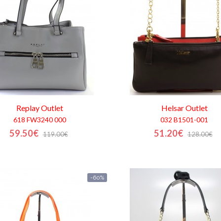
Replay
Outlet
Helsar
Outlet
618 FW3240 000
032 B1501-001
59.50€
51.20€
119.00€
128.00€
-60%