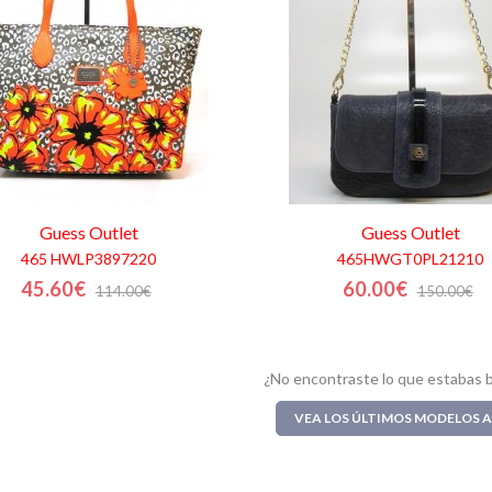
Guess
Outlet
Guess
Outlet
465 HWLP3897220
465HWGT0PL21210
45.60€
60.00€
114.00€
150.00€
¿No encontraste lo que estabas 
VEA LOS ÚLTIMOS MODELOS 