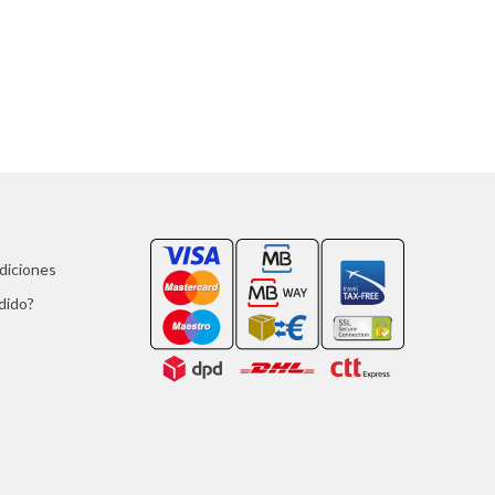
ndiciones
dido?