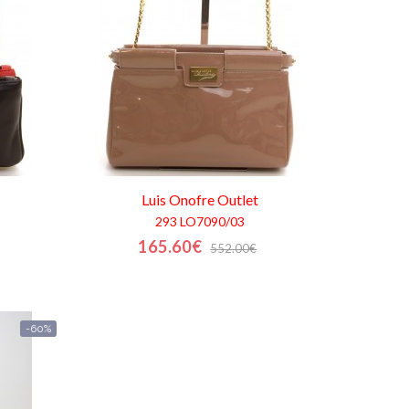
Luis Onofre
Outlet
293 LO7090/03
165.60€
552.00€
-60%