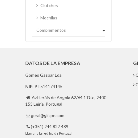
Clutches
Mochilas
Complementos
DATOS DE LA EMPRESA
G
Gomes Gaspar Lda
Q
C
NIF:
PT514174145
Av.Heróis de Angola 62/64 1ºDto, 2400-

153 Leiria, Portugal
geral@glispe.com

(+351) 244 827 489

Llamar a la red fija de Portugal