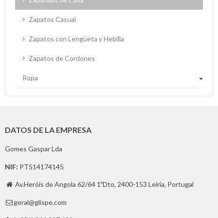
Zapatos Casual
Zapatos con Lengüeta y Hebilla
Zapatos de Cordones
Ropa
DATOS DE LA EMPRESA
Gomes Gaspar Lda
NIF:
PT514174145
Av.Heróis de Angola 62/64 1ºDto, 2400-153 Leiria, Portugal

geral@glispe.com
