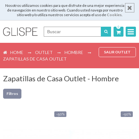
Nosotros utilizamos cookies para que disfrute de una mejor experiencia
de navegación en nuestro sitio web. Cuando usted navega por nuestro
sitio web y/o utiliza nuestros servicios acepta el uso de
Cookies
.
0
Português
HOME
OUTLET
HOMBRE
SALIR OUTLET
English
ZAPATILLAS DE CASA OUTLET
Español
Zapatillas de Casa Outlet - Hombre
Français
Filtros
Login
-50%
-50%
Registrar