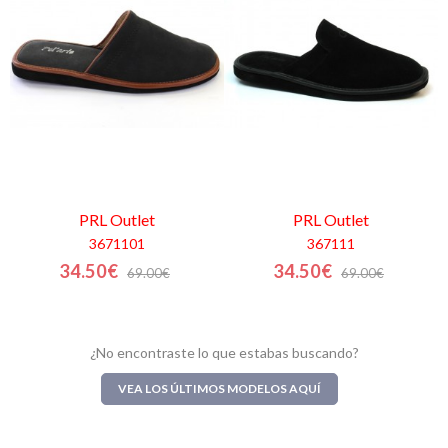
Mi
cesta
Glispe
Mujer
Hombre
PRL
Outlet
PRL
Outlet
3671101
367111
Marcas
34.50€
34.50€
69.00€
69.00€
Outlet
¿No encontraste lo que estabas buscando?
Facebook
VEA LOS ÚLTIMOS MODELOS AQUÍ
Quienes
somos