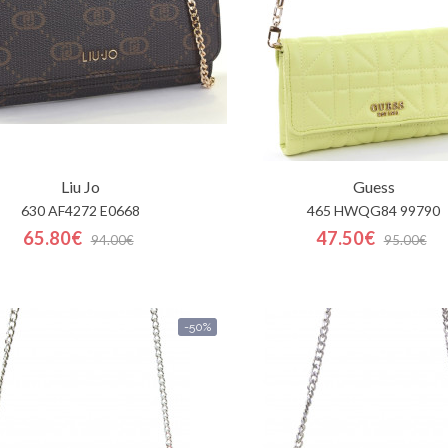
Liu Jo
Guess
630 AF4272 E0668
465 HWQG84 99790
65.80€
47.50€
94.00€
95.00€
-50%