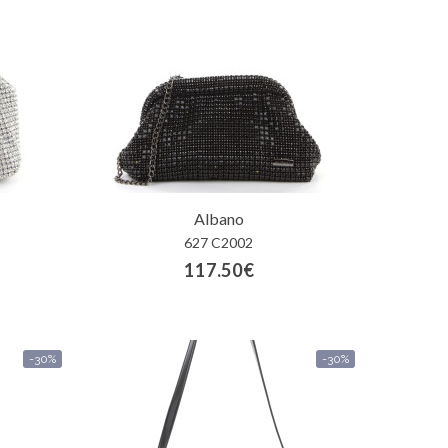
Albano
627 C2002
117.50€
-30%
-30%