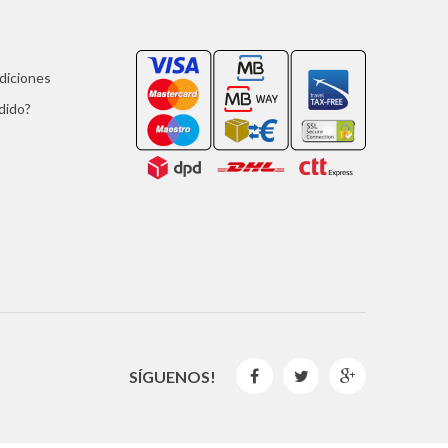
ndiciones
dido?
SÍGUENOS!


