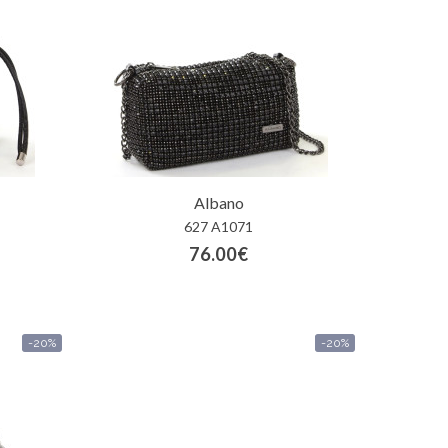
Albano
627 A1071
76.00€
-20%
-20%