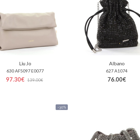
Liu Jo
Albano
630 AF5097 E0077
627 A1074
97.30€
76.00€
139.00€
-30%