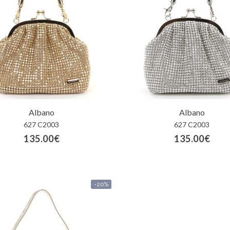
Albano
Albano
627 C2003
627 C2003
135.00€
135.00€
-20%