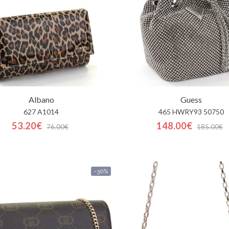
Albano
Guess
627 A1014
465 HWRY93 50750
53.20€
148.00€
76.00€
185.00€
-30%