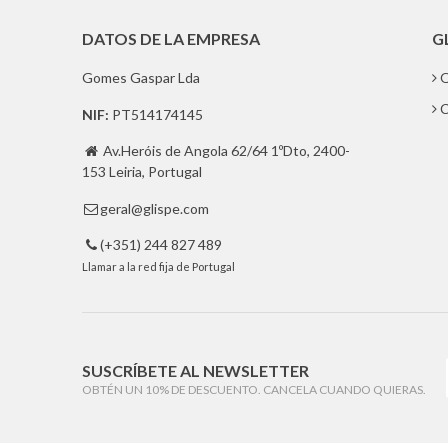
DATOS DE LA EMPRESA
G
Gomes Gaspar Lda
Q
C
NIF:
PT514174145
Av.Heróis de Angola 62/64 1ºDto, 2400-

153 Leiria, Portugal
geral@glispe.com

(+351) 244 827 489

Llamar a la red fija de Portugal
SUSCRÍBETE AL NEWSLETTER
OBTÉN UN 10% DE DESCUENTO. CANCELA CUANDO QUIERAS.