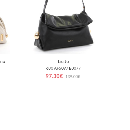
ino
Liu Jo
630 AF5097 E0077
97.30€
139.00€