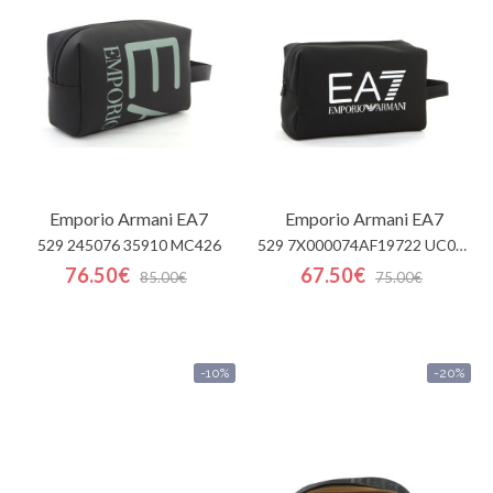
Mi
cesta
Glispe
Mujer
Emporio Armani EA7
Emporio Armani EA7
Hombre
529 245076 35910 MC426
529 7X000074AF19722 UC001
76.50€
67.50€
Marcas
85.00€
75.00€
Outlet
-10%
-20%
Facebook
Quienes
somos