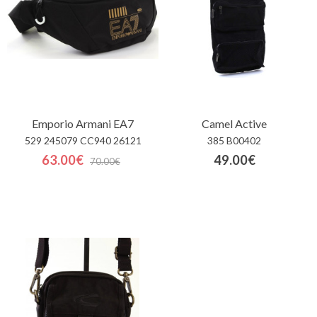
Emporio Armani EA7
Camel Active
529 245079 CC940 26121
385 B00402
63.00€
49.00€
70.00€