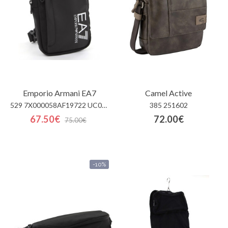
Emporio Armani EA7
Camel Active
529 7X000058AF19722 UC001
385 251602
67.50€
72.00€
75.00€
-10%