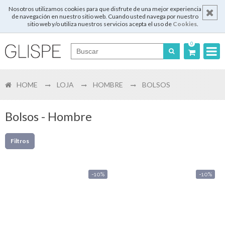
Nosotros utilizamos cookies para que disfrute de una mejor experiencia
de navegación en nuestro sitio web. Cuando usted navega por nuestro
sitio web y/o utiliza nuestros servicios acepta el uso de
Cookies
.
0
Português
HOME
LOJA
HOMBRE
BOLSOS
English
Español
Bolsos - Hombre
Français
Filtros
-10%
-10%
Login
Registrar