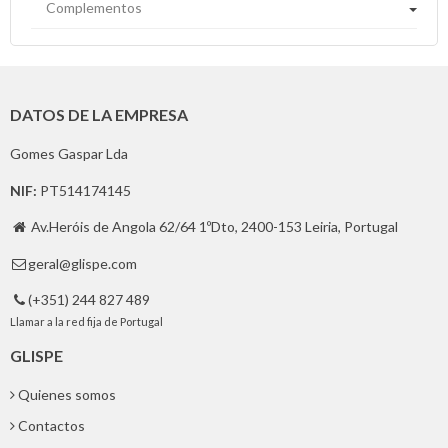
Complementos
DATOS DE LA EMPRESA
Gomes Gaspar Lda
NIF:
PT514174145
Av.Heróis de Angola 62/64 1ºDto, 2400-153 Leiria, Portugal

geral@glispe.com

(+351) 244 827 489

Llamar a la red fija de Portugal
GLISPE
Quienes somos
Contactos