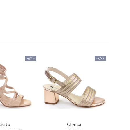
-50%
-50%
Liu Jo
Charca