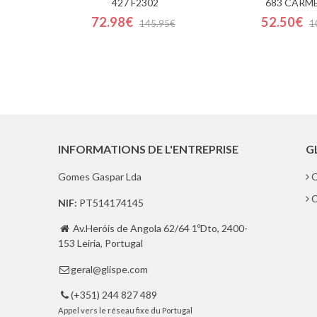
427 F2302
683 CARME
72.98€
52.50€
145.95€
1
INFORMATIONS DE L'ENTREPRISE
G
Gomes Gaspar Lda
Q
C
NIF:
PT514174145
Av.Heróis de Angola 62/64 1ºDto, 2400-

153 Leiria, Portugal
geral@glispe.com

(+351) 244 827 489

Appel vers le réseau fixe du Portugal