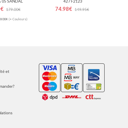
 05 SANDAL
427 F2123
0€
74.98€
179.00€
149.95€
EX004
(+ Couleurs)
ité et
mmander?
lations