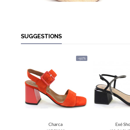
SUGGESTIONS
-50%
Charca
Exé Sh