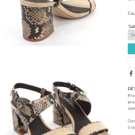
Cou
Tail
DÉ
Pro
pro
cum
Dan
à t