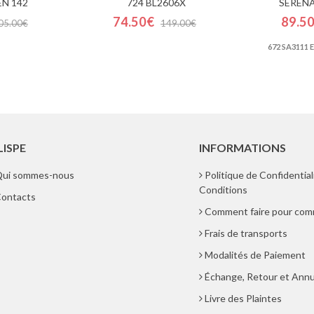
N 142
724 BL2606X
SERENA
74.50€
89.5
05.00€
149.00€
672 SA3111 
LISPE
INFORMATIONS
ui sommes-nous
Politique de Confidential
Conditions
ontacts
Comment faire pour co
Frais de transports
Modalités de Paiement
Échange, Retour et Annu
Livre des Plaintes