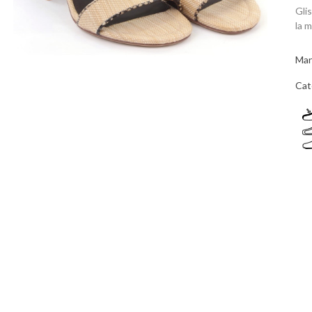
Gli
la 
Mar
Cat