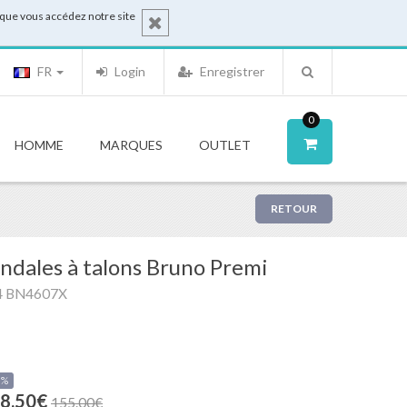
sque vous accédez notre site
FR
Login
Enregistrer
0
HOMME
MARQUES
OUTLET
RETOUR
ndales à talons Bruno Premi
4 BN4607X
0%
8.50€
155.00€