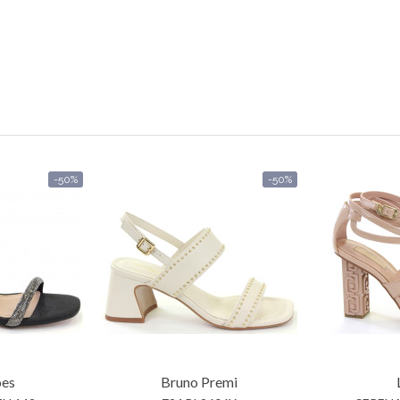
-50%
-50%
oes
Bruno Premi