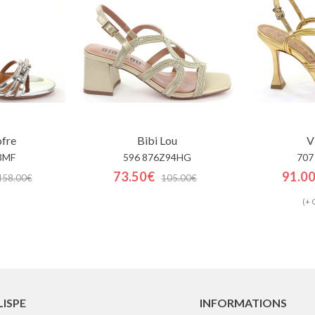
ofre
Bibi Lou
V
3MF
596 876Z94HG
707
73.50€
91.0
458.00€
105.00€
(+ 
LISPE
INFORMATIONS