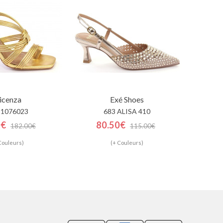
icenza
Exé Shoes
 1076023
683 ALISA 410
0€
80.50€
182.00€
115.00€
Couleurs)
(+ Couleurs)