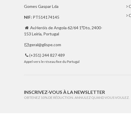
Gomes Gaspar Lda
Q
C
NIF:
PT514174145
Av.Heróis de Angola 62/64 1ºDto, 2400-

153 Leiria, Portugal
geral@glispe.com

(+351) 244 827 489

Appel vers le réseau fixe du Portugal
INSCRIVEZ-VOUS À LA NEWSLETTER
OBTENEZ 10% DE RÉDUCTION. ANNULEZ QUAND VOUS VOULEZ.