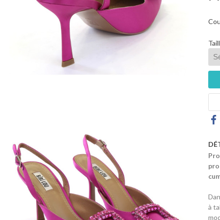
Cou
Tail
DÉ
Pro
pro
cum
Dan
à t
mod