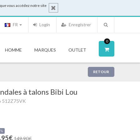
sque vous accédez notre site
FR
Login
Enregistrer
0
HOMME
MARQUES
OUTLET
RETOUR
ndales à talons Bibi Lou
6 512Z75VK
0%
.95€
149.90€