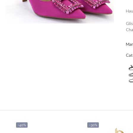
Hau
Gli
Cha
Mar
Cat
-40%
-30%