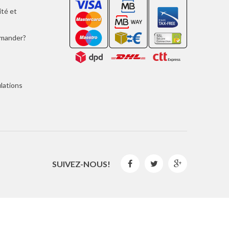
ité et
mmander?
lations
SUIVEZ-NOUS!



2016 © GLISPE. Tous les droits sont réservés.