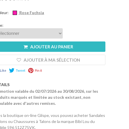
leur:
Rose Fuchsia
le:
AJOUTER AU PANIER
AJOUTER À MA SÉLECTION
Like
Tweet
Pin it
TAILS
motion valable du 02/07/2026 au 30/08/2026, sur les
duits marqués et limitée au stock existant, non
ulable avec d'autres remises.
s la boutique on-line Glispe, vous pouvez acheter Sandales
alons ou Chaussures à Talons de la marque Bibi Lou du
èle 596 512Z75VK.