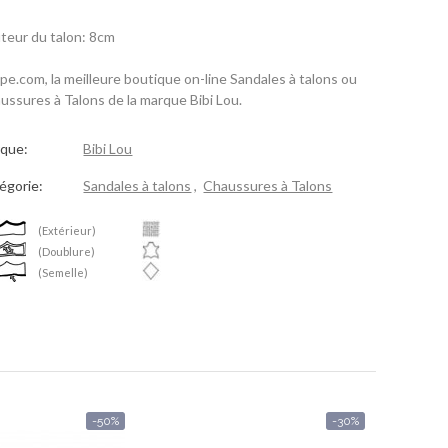
teur du talon: 8cm
spe.com, la meilleure boutique on-line Sandales à talons ou
ussures à Talons de la marque Bibi Lou.
que:
Bibi Lou
égorie:
Sandales à talons
,
Chaussures à Talons
(Extérieur)
(Doublure)
(Semelle)
-50%
-30%