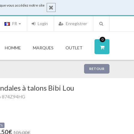
sque vous accédez notre site
FR
Login
Enregistrer
0
HOMME
MARQUES
OUTLET
RETOUR
ndales à talons Bibi Lou
6 874Z94HG
0%
.50€
105.00€