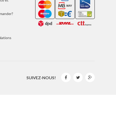
ité et
mmander?
lations
SUIVEZ-NOUS!



2016 © GLISPE. Tous les droits sont réservés.
By
Mediaweb
&
Pêndulo