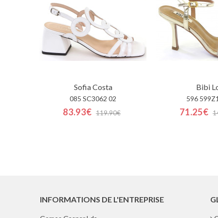
Sofia Costa
Bibi L
085 SC3062 02
596 599Z
83.93€
71.25€
119.90€
1
INFORMATIONS DE L'ENTREPRISE
G