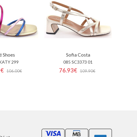
é Shoes
Sofia Costa
KATY 299
085 SC3373 01
0€
76.93€
106.00€
109.90€