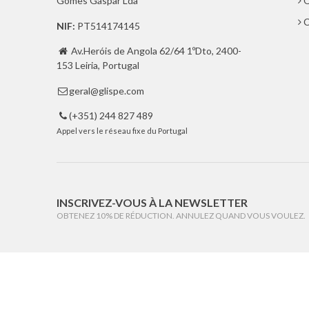
Gomes Gaspar Lda
Q
C
NIF:
PT514174145
Av.Heróis de Angola 62/64 1ºDto, 2400-

153 Leiria, Portugal
geral@glispe.com

(+351) 244 827 489

Appel vers le réseau fixe du Portugal
INSCRIVEZ-VOUS À LA NEWSLETTER
OBTENEZ 10% DE RÉDUCTION. ANNULEZ QUAND VOUS VOULEZ.