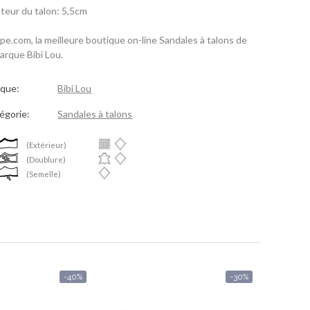
teur du talon: 5,5cm
spe.com, la meilleure boutique on-line Sandales à talons de
marque Bibi Lou.
que:
Bibi Lou
égorie:
Sandales à talons
(Extérieur)
(Doublure)
(Semelle)
-40%
-30%