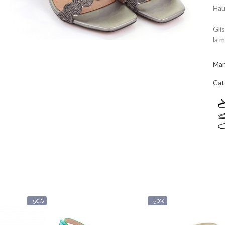
Hau
Gli
la 
Mar
Cat
-50%
-50%