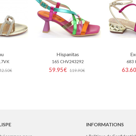
ou
Hispanitas
Ex
17VK
165 CHV243292
683 
59.95€
63.6
42.50€
119.90€
LISPE
INFORMATIONS