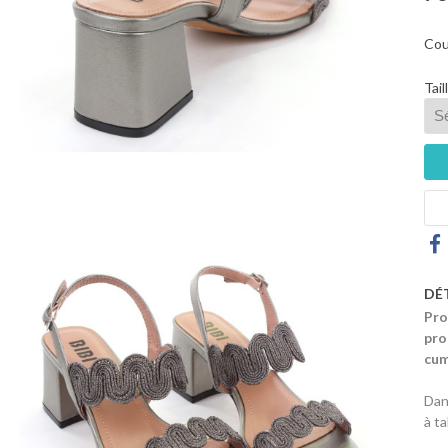
Cou
Tail
DÉ
Pro
pro
cum
Dan
à t