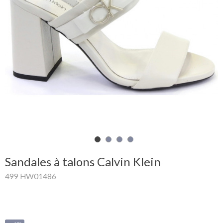
Mon
panier
Glispe
Femme
Homme
Marques
Outlet
Sandales à talons Calvin Klein
499 HW01486
Facebook
Qui