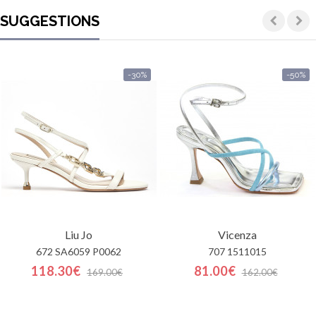
SUGGESTIONS
-30%
-50%
Liu Jo
Vicenza
672 SA6059 P0062
707 1511015
118.30€
81.00€
169.00€
162.00€