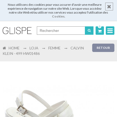
Nous utilisons des cookies pour vous assurer d'avoir une meilleure
expérience de navigation sur notre site Web. Lorsque vous accédez
notre site Web et/ou utiliser nos services vous acceptez l'utilisation des
Cookies
.
0
Português
HOME
LOJA
FEMME
CALVIN
RETOUR
English
KLEIN - 499 HW01486
Español
Français
Login
Enregistrer