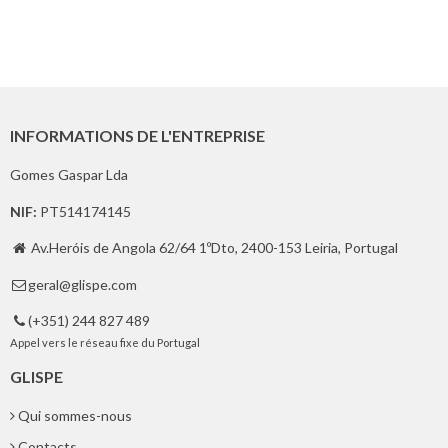
INFORMATIONS DE L'ENTREPRISE
Gomes Gaspar Lda
NIF:
PT514174145
Av.Heróis de Angola 62/64 1ºDto, 2400-153 Leiria, Portugal

geral@glispe.com

(+351) 244 827 489

Appel vers le réseau fixe du Portugal
GLISPE
Qui sommes-nous
Contacts