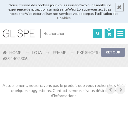
Nous utilisons des cookies pour vous assurer d'avoir une meilleure
expérience de navigation sur notre site Web. Lorsque vous accédez
notre site Web et/ou utiliser nos services vous acceptez l'utilisation des
Cookies
.
0
Português
HOME
LOJA
FEMME
EXÉ SHOES -
RETOUR
English
683 440 2306
Español
Français
Actuellement, nous n'avons pas le produit que vous recherchez. Voici
quelques suggestions. Contactez-nous si vous désirez plus
d'informations.
Login
Enregistrer