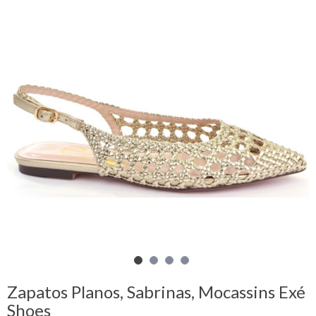
Mi
cesta
Glispe
Mujer
Hombre
Marcas
Outlet
Facebook
Zapatos Planos, Sabrinas, Mocassins Exé
Quienes
Shoes
somos