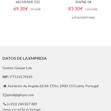
683 MIAMI 232
DAFNE 04
69.30€
83.30€
99.00€
119.00€
672 SA5033 PX460
DATOS DE LA EMPRESA
Gomes Gaspar Lda
NIF:
PT514174145
Av.Heróis de Angola 62/64 1ºDto, 2400-153 Leiria, Portugal

geral@glispe.com

(+351) 244 827 489

Llamar a la red fija de Portugal