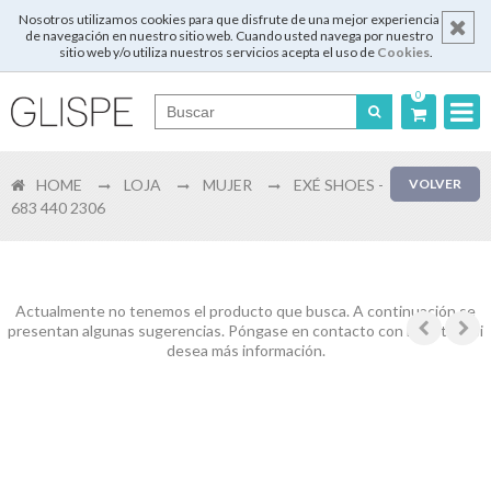
Nosotros utilizamos cookies para que disfrute de una mejor experiencia
de navegación en nuestro sitio web. Cuando usted navega por nuestro
sitio web y/o utiliza nuestros servicios acepta el uso de
Cookies
.
0
Português
HOME
LOJA
MUJER
EXÉ SHOES -
VOLVER
English
683 440 2306
Español
Français
Actualmente no tenemos el producto que busca. A continuación se
presentan algunas sugerencias. Póngase en contacto con nosotros si
desea más información.
Login
Registrar