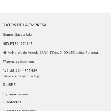
DATOS DE LA EMPRESA
Gomes Gaspar Lda
NIF:
PT514174145
Av.Heróis de Angola 62/64 1ºDto, 2400-153 Leiria, Portugal

geral@glispe.com

(+351) 244 827 489

Llamar a la red fija de Portugal
GLISPE
Quienes somos
Contactos