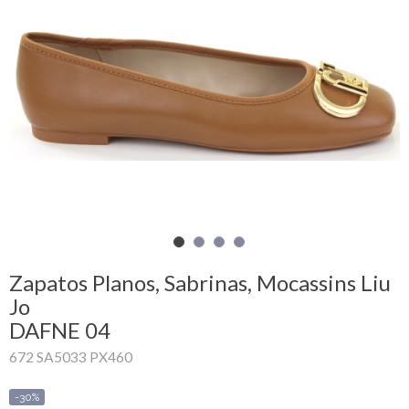
Mi
cesta
Glispe
Mujer
Hombre
Marcas
Outlet
Zapatos Planos, Sabrinas, Mocassins Liu
Jo
DAFNE 04
Facebook
672 SA5033 PX460
Quienes
somos
-30%