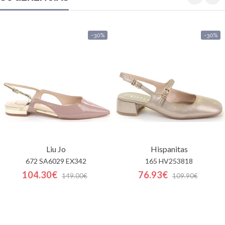
-30%
-30%
Liu Jo
Hispanitas
672 SA6029 EX342
165 HV253818
104.30€
76.93€
149.00€
109.90€