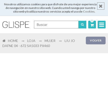
Nosotros utilizamos cookies para que disfrute de una mejor experiencia
de navegación en nuestro sitio web. Cuando usted navega por nuestro
sitio web y/o utiliza nuestros servicios acepta el uso de
Cookies
.
0
Português
HOME
LOJA
MUJER
LIU JO
VOLVER
English
DAFNE 04 - 672 SA5033 PX460
Español
Français
Login
Registrar